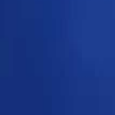
日付
日付を選ぶ
なっぷ キャンプ場検索予約