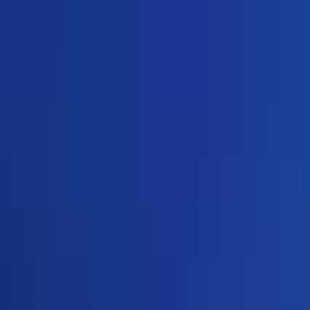
甲府・湯村・昇仙峡
日付
目的地
甲府・湯村・昇仙峡