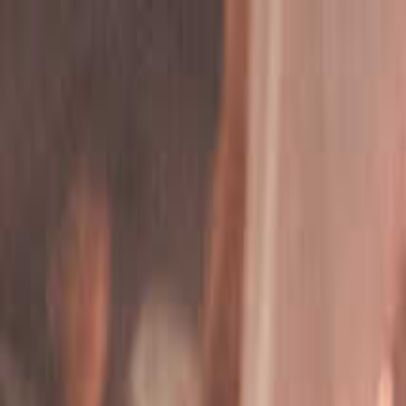
知多
日付
目的地
知多
日付
日付を選ぶ