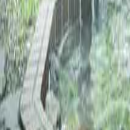
絞り込み
施設タイプ
ロッジ・ログハウス・コテージ
バンガロー
キャビン （ケビン）
区画サイト
フリーサイト
トレーラーハウス