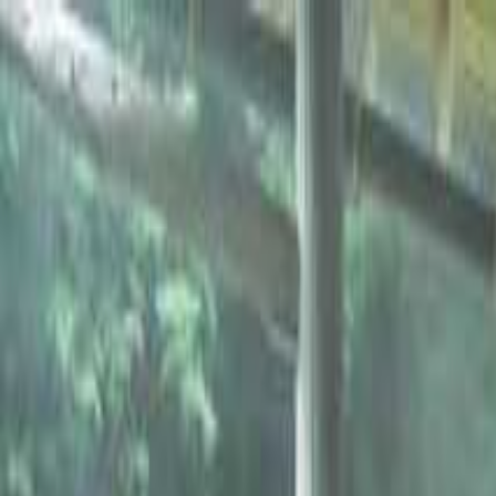
神奈川
日付
目的地
神奈川
日付
日付を選ぶ