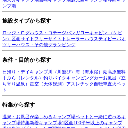
ンプ場
施設タイプから探す
ロッジ・ログハウス・コテージ
バンガロー
キャビン （ケビ
ン）
区画サイト
フリーサイト
トレーラーハウス
ティピー
パオ
ツリーハウス・その他
グランピング
条件・目的から探す
日帰り・デイキャンプ
川（川遊び）
海（海水浴）
湖
高原
無料
手ぶら（レンタル）
釣り
バイク
キャンピングカー
お風呂（立
ち寄り温泉）
星空（天体観測）
アスレチック
自転車
直火
ペッ
ト
特集から探す
温泉・お風呂が楽しめるキャンプ場
ペットと一緒に遊べるキ
ャンプ場特集
新着キャンプ場
1区画100平米以上のキャンプ