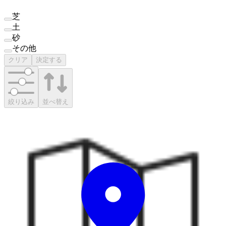
芝
土
砂
その他
クリア
決定する
絞り込み
並べ替え