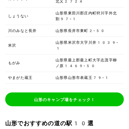
北又2724
山形県東田川郡庄内町狩川字外北
しょうない
割97-1
川のみなと長井
山形県長井市東町2-50
山形県米沢市大字川井1039-
米沢
1
山形県最上郡最上町大字志茂字柳
もがみ
ノ原1469-50
やまがた蔵王
山形県山形市表蔵王79-1
山形のキャンプ場をチェック！
山形でおすすめの道の駅10選