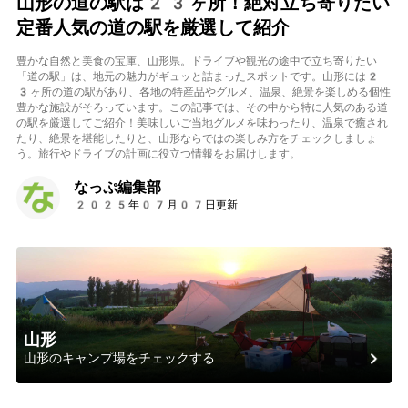
山形の道の駅は23ヶ所！絶対立ち寄りたい
定番人気の道の駅を厳選して紹介
豊かな自然と美食の宝庫、山形県。ドライブや観光の途中で立ち寄りたい
「道の駅」は、地元の魅力がギュッと詰まったスポットです。山形には2
3ヶ所の道の駅があり、各地の特産品やグルメ、温泉、絶景を楽しめる個性
豊かな施設がそろっています。この記事では、その中から特に人気のある道
の駅を厳選してご紹介！美味しいご当地グルメを味わったり、温泉で癒され
たり、絶景を堪能したりと、山形ならではの楽しみ方をチェックしましょ
う。旅行やドライブの計画に役立つ情報をお届けします。
なっぷ編集部
2025年07月07日更新
山形
山形のキャンプ場をチェックする