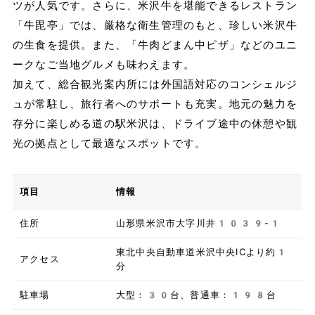
ツが人気です。さらに、米沢牛を堪能できるレストラン
「牛毘亭」では、厳格な衛生管理のもと、珍しい米沢牛
の生食を提供。また、「牛肉どまん中ピザ」などのユニ
ークなご当地グルメも味わえます。
加えて、総合観光案内所には外国語対応のコンシェルジ
ュが常駐し、旅行者へのサポートも充実。地元の魅力を
存分に楽しめる道の駅米沢は、ドライブ途中の休憩や観
光の拠点として最適なスポットです。
項目
情報
住所
山形県米沢市大字川井1039-1
東北中央自動車道米沢中央ICより約1
アクセス
分
駐車場
大型：30台、普通車：198台