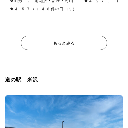
山形 , 尾花沢・新庄・村山
4.27（11件
4.57（148件の口コミ）
もっとみる
道の駅 米沢