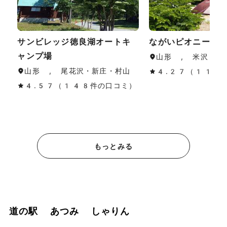
サンビレッジ徳良湖オートキ
ながいピオニーの
ャンプ場
山形 , 米沢・置
山形 , 尾花沢・新庄・村山
4.27（11件
4.57（148件の口コミ）
もっとみる
道の駅 あつみ しゃりん