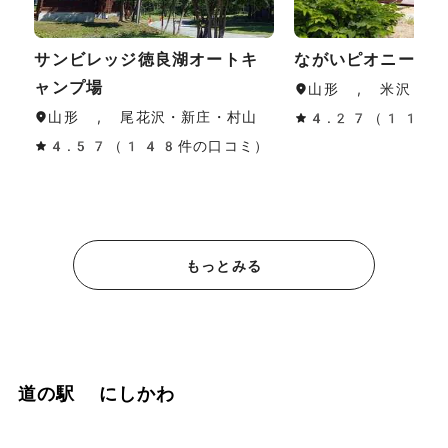
サンビレッジ徳良湖オートキ
ながいピオニーの
ャンプ場
山形 , 米沢・置
山形 , 尾花沢・新庄・村山
4.27（11件
4.57（148件の口コミ）
もっとみる
道の駅 にしかわ