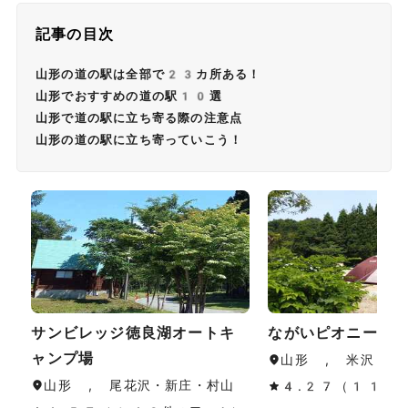
記事の目次
山形の道の駅は全部で23カ所ある！
山形でおすすめの道の駅10選
山形で道の駅に立ち寄る際の注意点
山形の道の駅に立ち寄っていこう！
サンビレッジ徳良湖オートキ
ながいピオニーの
ャンプ場
山形 , 米沢・置
山形 , 尾花沢・新庄・村山
4.27（11件