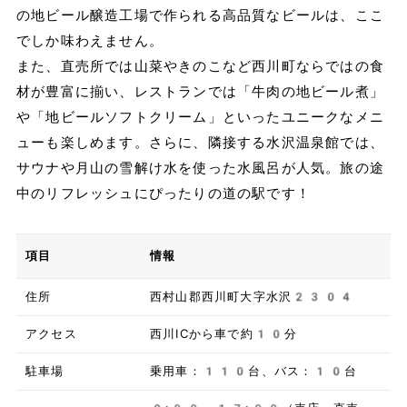
の地ビール醸造工場で作られる高品質なビールは、ここ
でしか味わえません。
また、直売所では山菜やきのこなど西川町ならではの食
材が豊富に揃い、レストランでは「牛肉の地ビール煮」
や「地ビールソフトクリーム」といったユニークなメニ
ューも楽しめます。さらに、隣接する水沢温泉館では、
サウナや月山の雪解け水を使った水風呂が人気。旅の途
中のリフレッシュにぴったりの道の駅です！
項目
情報
住所
西村山郡西川町大字水沢2304
アクセス
西川ICから車で約10分
駐車場
乗用車：110台、バス：10台