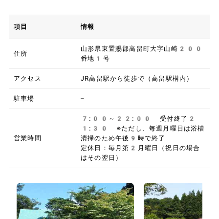
項目
情報
山形県東置賜郡高畠町大字山崎200
住所
番地1号
アクセス
JR高畠駅から徒歩で（高畠駅構内）
駐車場
–
7:00～22:00 受付終了2
1:30 ※ただし、毎週月曜日は浴槽
営業時間
清掃のため午後9時で終了
定休日：毎月第2月曜日（祝日の場合
はその翌日）