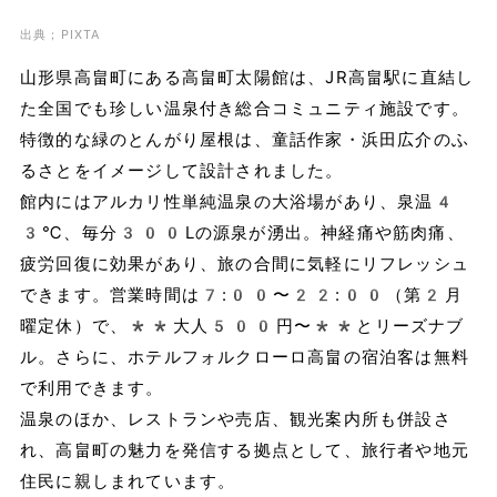
出典；PIXTA
山形県高畠町にある高畠町太陽館は、JR高畠駅に直結し
た全国でも珍しい温泉付き総合コミュニティ施設です。
特徴的な緑のとんがり屋根は、童話作家・浜田広介のふ
るさとをイメージして設計されました。
館内にはアルカリ性単純温泉の大浴場があり、泉温4
3℃、毎分300Lの源泉が湧出。神経痛や筋肉痛、
疲労回復に効果があり、旅の合間に気軽にリフレッシュ
できます。営業時間は7:00〜22:00（第2月
曜定休）で、**大人500円〜**とリーズナブ
ル。さらに、ホテルフォルクローロ高畠の宿泊客は無料
で利用できます。
温泉のほか、レストランや売店、観光案内所も併設さ
れ、高畠町の魅力を発信する拠点として、旅行者や地元
住民に親しまれています。