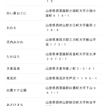
19
山形県西置賜郡小国町大字小国小
白い森おぐに
坂町616-1
山形県西村山郡大江町大字藤田2
おおえ
18-6
山形県東田川郡三川町大字横山字
庄内みかわ
堤172-1
山形県東置賜郡高畠町大字安久津
たかはた
2072-1
天童温泉
山形県天童市鍬ノ町2-3-41
尾花沢
山形県尾花沢市芦沢1195-1
山形県西置賜郡白鷹町大字下山6
白鷹ヤナ公園
61-1
山形県西村山郡朝日町大字和合字
あさひまち