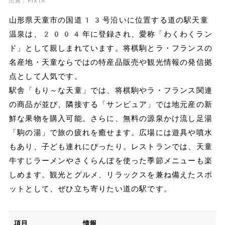
出典；PIXTA
山形県天童市の国道13号沿いに位置する道の駅天童
温泉は、2004年に登録され、愛称「わくわくラン
ド」として親しまれています。将棋駒とラ・フランスの
名産地・天童ならではの特産品販売や観光情報の発信拠
点として人気です。
駅舎「もり～な天童」では、将棋駒やラ・フランス関連
の商品が並び、隣接する「サンピュア」では地元産の新
鮮な果物を購入可能。さらに、無料の源泉かけ流し足湯
「駒の湯」で旅の疲れを癒せます。広場には遊具や噴水
もあり、子ども連れにぴったり。レストランでは、天童
牛すじラーメンやさくらんぼを使った季節メニューも楽
しめます。観光とグルメ、リラックスを兼ね備えたスポ
ットとして、ぜひ立ち寄りたい道の駅です。
項目
情報