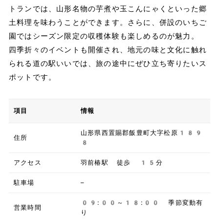
トランでは、山形名物の芋煮や玉こんにゃくといった郷
土料理を味わうことができます。さらに、併設のいちご
園ではシーズン限定の収穫体験も楽しめるのが魅力。
四季折々のイベントも開催され、地元の味と文化に触れ
られる道の駅いいでは、旅の途中にぜひ立ち寄りたいス
ポットです。
項目
情報
山形県西置賜郡飯豊町大字松原189
住所
8
アクセス
羽前椿駅 徒歩 15分
駐車場
–
09:00～18:00 季節変動有
営業時間
り