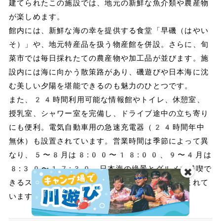
建てられたこの施設では、地元の新鮮な魚介類や農産物
が楽しめます。
館内には、新鮮な海の幸を提供する食堂「早磯（はやい
そ）」や、地元特産品を扱う物産館を併設。さらに、旬
菜市では毎日採れたての農産物や加工品が並びます。施
設内には海に向かう散策路があり、磯遊びや日本海に沈
む美しい夕陽を堪能できるのも魅力のひとつです。
また、24時間利用可能な情報館やトイレ、休憩室、
授乳室、シャワー室を完備し、ドライブ途中の立ち寄り
にも便利。電気自動車用の急速充電器（24時間年中
無休）も設置されています。営業時間は季節によって異
なり、5〜8月は8:00〜18:00、9〜4月は
8:30〜17:30。日本海の絶景とグルメを満喫で
✖️
きるスポットとして、観光客や地元の人々に親しまれて
います。