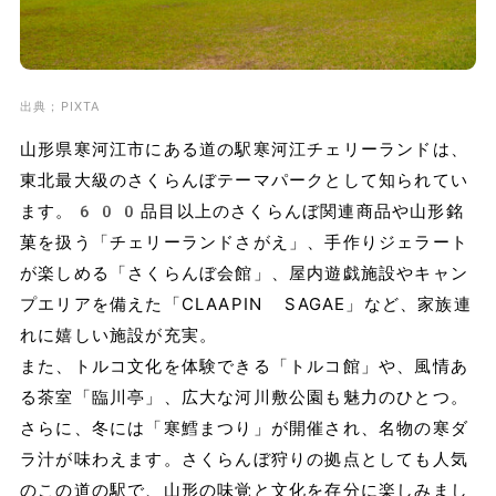
出典；PIXTA
山形県寒河江市にある道の駅寒河江チェリーランドは、
東北最大級のさくらんぼテーマパークとして知られてい
ます。600品目以上のさくらんぼ関連商品や山形銘
菓を扱う「チェリーランドさがえ」、手作りジェラート
が楽しめる「さくらんぼ会館」、屋内遊戯施設やキャン
プエリアを備えた「CLAAPIN SAGAE」など、家族連
れに嬉しい施設が充実。
また、トルコ文化を体験できる「トルコ館」や、風情あ
る茶室「臨川亭」、広大な河川敷公園も魅力のひとつ。
さらに、冬には「寒鱈まつり」が開催され、名物の寒ダ
ラ汁が味わえます。さくらんぼ狩りの拠点としても人気
のこの道の駅で、山形の味覚と文化を存分に楽しみまし