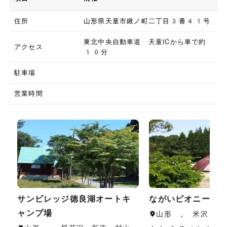
住所
山形県天童市鍬ノ町二丁目3番41号
東北中央自動車道 天童ICから車で約
アクセス
10分
駐車場
営業時間
サンビレッジ徳良湖オートキ
ながいピオニーの
ャンプ場
山形 , 米沢・置