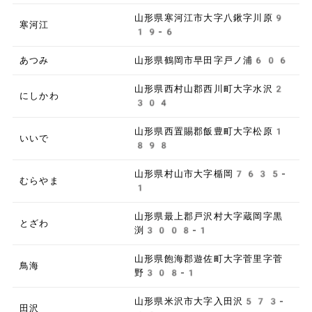
山形県寒河江市大字八鍬字川原9
寒河江
19-6
あつみ
山形県鶴岡市早田字戸ノ浦606
山形県西村山郡西川町大字水沢2
にしかわ
304
山形県西置賜郡飯豊町大字松原1
いいで
898
山形県村山市大字楯岡7635-
むらやま
1
山形県最上郡戸沢村大字蔵岡字黒
とざわ
渕3008-1
山形県飽海郡遊佐町大字菅里字菅
鳥海
野308-1
山形県米沢市大字入田沢573-
田沢