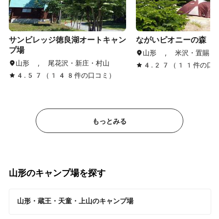
サンビレッジ徳良湖オートキャン
ながいピオニーの森
プ場
山形 , 米沢・置賜
山形 , 尾花沢・新庄・村山
4.27（11件の口
4.57（148件の口コミ）
もっとみる
山形のキャンプ場を探す
山形・蔵王・天童・上山のキャンプ場