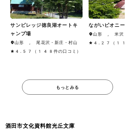
サンビレッジ徳良湖オートキ
ながいピオニーの
ャンプ場
山形 , 米沢・置
山形 , 尾花沢・新庄・村山
4.27（11件
4.57（148件の口コミ）
もっとみる
酒田市文化資料館光丘文庫