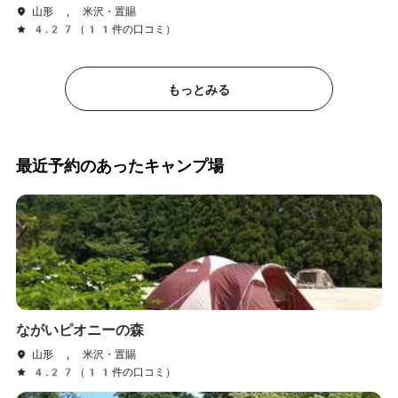
山形 , 米沢・置賜
4.27（11件の口コミ）
もっとみる
最近予約のあったキャンプ場
ながいピオニーの森
山形 , 米沢・置賜
4.27（11件の口コミ）