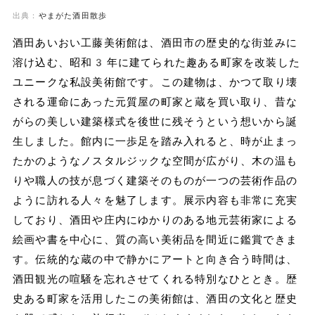
出典：
やまがた酒田散歩
酒田あいおい工藤美術館は、酒田市の歴史的な街並みに
溶け込む、昭和3年に建てられた趣ある町家を改装した
ユニークな私設美術館です。この建物は、かつて取り壊
される運命にあった元質屋の町家と蔵を買い取り、昔な
がらの美しい建築様式を後世に残そうという想いから誕
生しました。館内に一歩足を踏み入れると、時が止まっ
たかのようなノスタルジックな空間が広がり、木の温も
りや職人の技が息づく建築そのものが一つの芸術作品の
ように訪れる人々を魅了します。展示内容も非常に充実
しており、酒田や庄内にゆかりのある地元芸術家による
絵画や書を中心に、質の高い美術品を間近に鑑賞できま
す。伝統的な蔵の中で静かにアートと向き合う時間は、
酒田観光の喧騒を忘れさせてくれる特別なひととき。歴
史ある町家を活用したこの美術館は、酒田の文化と歴史