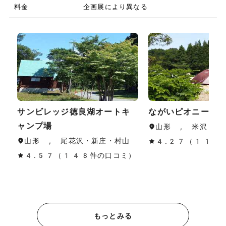
料金
企画展により異なる
サンビレッジ徳良湖オートキ
ながいピオニーの
ャンプ場
山形 , 米沢・置
山形 , 尾花沢・新庄・村山
4.27（11件
4.57（148件の口コミ）
もっとみる