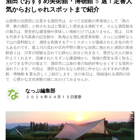
酒田でおすすめ美術館・博物館5選！定番人
気からおしゃれスポットまで紹介
山形県の北西部に位置する酒田市は、かつて北前船の寄港地として「西の
堺、東の酒田」と称されるほど繁栄した歴史ある港町です。そんな酒田観光
の魅力は、歴史的な建造物や美味しい海鮮だけではありません。実は、日本
を代表する写真家の記念館や、鳥海山を望む絶景美術館、さらには港町なら
ではの資料館など、感性を刺激するアートスポットが凝縮された文化の街で
もあるのです。最上川の流れや庄内平野の豊かな自然に抱かれた酒田の美術
館巡りは、日常の喧騒を忘れて心静かに自分と向き合う、贅沢な大人の旅を
叶えてくれます。洗練されたモダンな建築物から、地域の歴史を深く知るこ
とができる学びの場まで、酒田市には旅行者の知的好奇心をくすぐる場所が
溢れています。今回は、酒田を訪れるなら絶対に外せないおすすめの美術
館・博物館5選を詳しくご紹介します。次の休日は、情緒溢れる酒田の街
で、心豊かな文化体験の旅に出かけてみませんか。
なっぷ編集部
2026年04月15日更新