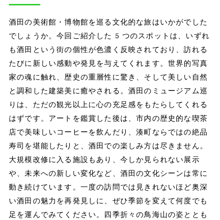
酒田の美術館・博物館を巡る文化的な旅はいかがでした
でしょうか。今回ご紹介した5つのスポットは、いずれ
も酒田という街の個性が色濃く反映されており、訪れる
たびに新しい感動や発見を与えてくれます。世界的写真
家の魂に触れ、歴史の重層性に驚き、そして美しい自然
と調和した建築美に癒やされる。酒田のミュージアム巡
りは、ただの観光以上に心の充足感をもたらしてくれる
はずです。アートを鑑賞した後は、市内の歴史的な喫茶
店で美味しいコーヒーを飲んだり、湊町ならではの絶品
寿司を堪能したりと、酒田での楽しみ方は尽きません。
大規模改修に入る施設もあり、今しか見られない展示
や、未来への新しい変化など、酒田の文化シーンは常に
動き続けています。一度の訪問では見きれないほど奥深
い酒田の魅力を再発見しに、ぜひ季節を変えて何度でも
足を運んでみてください。四季折々の鳥海山の姿ととも