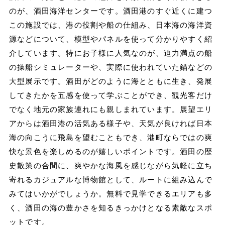
のが、酒田海洋センターです。酒田港のすぐ近くに建つ
この施設では、港の役割や船の仕組み、日本海の海洋資
源などについて、模型やパネルを使って分かりやすく紹
介しています。特にお子様に人気なのが、迫力満点の船
の操船シミュレーターや、実際に使われていた錨などの
大型展示です。酒田がどのように海とともに生き、発展
してきたかを五感を使って学ぶことができ、観光客だけ
でなく地元の家族連れにも親しまれています。展望エリ
アからは酒田港の活気ある様子や、天気が良ければ日本
海の向こうに飛島を望むこともでき、港町ならではの爽
快な景色を楽しめるのが嬉しいポイントです。酒田の歴
史散策の合間に、爽やかな海風を感じながら気軽に立ち
寄れるカジュアルな博物館として、ルートに組み込んで
みてはいかがでしょうか。無料で見学できるエリアも多
く、酒田の海の豊かさを知るきっかけとなる素敵なスポ
ットです。