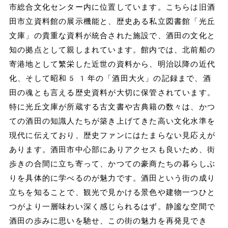
市総合文化センター内に位置しています。こちらは旧酒
田市立資料館の展示機能と、歴史ある私立図書館「光丘
文庫」の貴重な資料が統合された施設で、酒田の文化と
知の拠点として親しまれています。館内では、北前船の
寄港地として繁栄した近世の資料から、明治以降の近代
化、そして昭和51年の「酒田大火」の記録まで、酒
田の魂とも言える歴史資料が大切に保管されています。
特に光丘文庫が所蔵する古文書や古典籍の数々は、かつ
ての酒田の知識人たちが築き上げてきた高い文化水準を
現代に伝えており、歴史ファンにはたまらない見応えが
あります。酒田市中心部にありアクセスも良いため、街
歩きの合間に立ち寄って、かつての豪商たちの暮らしぶ
りを具体的に学べるのが魅力です。酒田という街の成り
立ちを知ることで、観光で見かける景色や建物一つひと
つがより一層味わい深く感じられるはず。静謐な空間で
酒田の歩みに思いを馳せ、この街の魅力を再発見でき