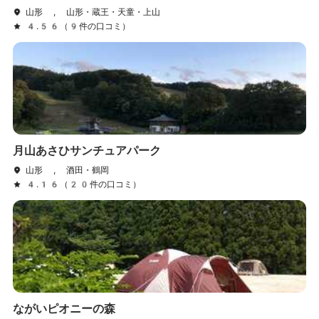
山形 , 山形・蔵王・天童・上山
4.56（9件の口コミ）
月山あさひサンチュアパーク
山形 , 酒田・鶴岡
4.16（20件の口コミ）
ながいピオニーの森