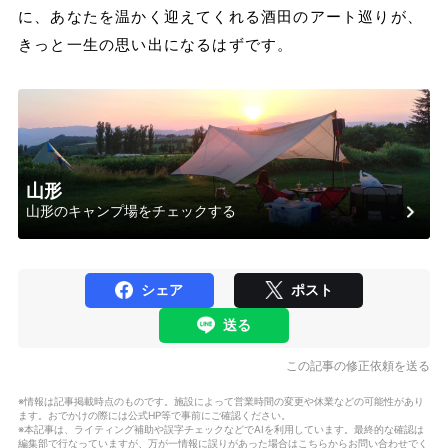
に、あなたを温かく迎えてくれる酒田のアート巡りが、
きっと一生の思い出になるはずです。
山形
山形のキャンプ場をチェックする
シェア
ポスト
送る
この記事の修正依頼を送る
※情報は記事掲載時点のものです。施設によって営業時間の変更や休業などの可能性があり
ます。おでかけの際には公式HP等で事前にご確認ください。
※本記事は、ライティング補助や誤字チェックなどでAIを利用しています。最終的な確認は
編集部で行なっていますが、万が一情報に誤りがあった場合はこちらからお問い合わせでく