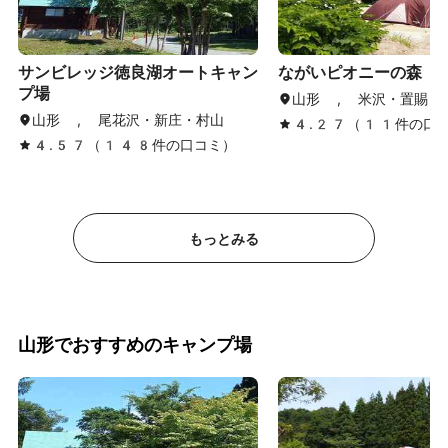
サンビレッジ徳良湖オートキャン
ながいピオニーの森
プ場
山形 , 米沢・置賜
山形 , 尾花沢・新庄・村山
4.27（11件の口
4.57（148件の口コミ）
もっとみる
山形でおすすめのキャンプ場