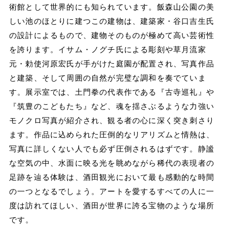
術館として世界的にも知られています。飯森山公園の美
しい池のほとりに建つこの建物は、建築家・谷口吉生氏
の設計によるもので、建物そのものが極めて高い芸術性
を誇ります。イサム・ノグチ氏による彫刻や草月流家
元・勅使河原宏氏が手がけた庭園が配置され、写真作品
と建築、そして周囲の自然が完璧な調和を奏でていま
す。展示室では、土門拳の代表作である『古寺巡礼』や
『筑豊のこどもたち』など、魂を揺さぶるような力強い
モノクロ写真が紹介され、観る者の心に深く突き刺さり
ます。作品に込められた圧倒的なリアリズムと情熱は、
写真に詳しくない人でも必ず圧倒されるはずです。静謐
な空気の中、水面に映る光を眺めながら稀代の表現者の
足跡を辿る体験は、酒田観光において最も感動的な時間
の一つとなるでしょう。アートを愛するすべての人に一
度は訪れてほしい、酒田が世界に誇る宝物のような場所
です。