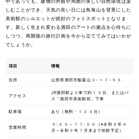
中であっても、建物の外観や周囲の美しい自然環境は楽
しむことができ、天気の良い日には鳥海山を背景にした
美術館のシルエットが絶好のフォトスポットとなりま
す。新しく生まれ変わる酒田のアートの拠点を心待ちに
しつつ、再開後の旅行計画を今から立ててみてはいかが
でしょうか。
項目
情報
住所
山形県酒田市飯森山3-17-95
JR酒田駅より車で約15分、またはバ
アクセス
ス「酒田市美術館前」下車
駐車場
あり（無料・120台）
9:00～17:00（※令和8年4
営業時間
月～令和9年7月末まで休館予定）