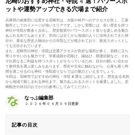
尼崎のおすすめ神社・寺院4選！パワースポ
ットや運勢アップできる穴場まで紹介
兵庫県の南東部に位置する尼崎市は、大阪や神戸へのアクセスが良く、工業
都市としてのイメージが強いエリアです。しかし実際には、長い歴史を持つ
神社や寺院が数多く点在し、歴史散策やパワースポット巡りを楽しめる魅力
あふれる街でもあります。市内には古くから地域の人々に信仰されてきた神
社や、著名な歴史人物ゆかりの寺院などが残されており、観光スポットとし
ても注目されています。
また、尼崎市の神社・寺院は交通アクセスが良好な場所が多く、気軽に立ち
寄りやすいのも魅力です。学業成就や厄除け、縁結び、開運祈願など、それ
ぞれ異なるご利益を持つスポットがそろっているため、自分の願いに合わせ
て参拝先を選ぶ楽しみもあります。歴史や文化に触れながら、心落ち着く時
間を過ごせるのも神社・寺院巡りならではの魅力といえるでしょう。
今回は、尼崎市でおすすめの神社・寺院4選をご紹介します。歴史ある名刹
から地域で親しまれる神社まで、魅力あふれるスポットを厳選しました。尼
崎観光や休日のおでかけの参考にしてみてください。
なっぷ編集部
2026年06月09日更新
記事の目次