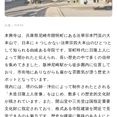
出典；PIXTA
本興寺は、兵庫県尼崎市開明町にある法華宗本門流の大
本山で、日本に4つしかない法華宗四大本山のひとつと
して知られる由緒ある寺院です。室町時代に日隆上人に
よって開かれたと伝えられ、長い歴史の中で多くの信仰
を集めてきました。阪神尼崎駅から徒歩圏内に位置して
おり、市街地にありながらも厳かな雰囲気が漂う歴史ス
ポットとなっています。
境内には、堺の仏師・浄伝によって制作されたとされる
「木造日隆上人坐像」をはじめ、数多くの歴史的文化財
が残されています。また、開山堂や三光堂は国指定重要
文化財に指定されており、格式ある寺院建築を間近で見
学できるのも魅力です。歴史や建築に興味のある人にと