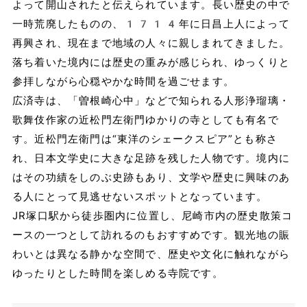
よって開山されたと伝えられています。長い歴史の中で
一時荒廃したものの、1714年に日昌上人によって
再興され、現在まで地域の人々に親しまれてきました。
落ち着いた境内には歴史の重みが感じられ、ゆっくりと
参拝しながら心穏やかな時間を過ごせます。
広済寺は、「曽根崎心中」などで知られる人形浄瑠璃・
歌舞伎作家の近松門左衛門ゆかりの寺としても有名で
す。近松門左衛門は“東洋のシェークスピア”とも称さ
れ、日本文学史に大きな足跡を残した人物です。境内に
はその功績をしのぶ史跡もあり、文学や歴史に興味のあ
る人にとって見逃せないスポットとなっています。
JR塚口駅から徒歩圏内に位置し、尼崎市内の歴史散策コ
ースの一つとして訪れるのもおすすめです。観光地の賑
わいとは異なる静かな空間で、歴史や文化に触れながら
ゆったりとした時間を楽しめる寺院です。