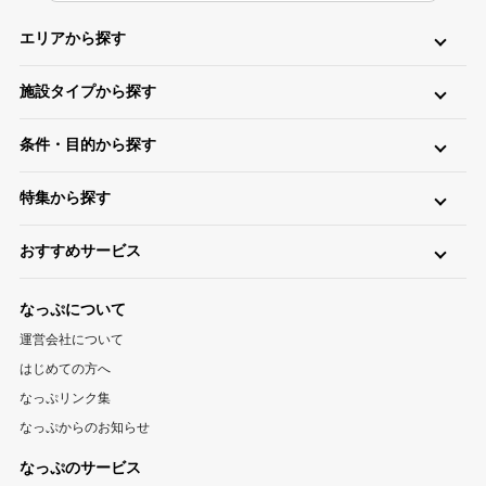
エリアから探す
北海道・東北
施設タイプから探す
北海道キャンプ場
青森キャンプ場
岩手キャンプ場
ロッジ・ログハウス・コテージ
バンガロー
キャビン（ケビン）
宮城キャンプ場
秋田キャンプ場
山形キャンプ場
条件・目的から探す
区画サイト
フリーサイト
トレーラーハウス
ティピー
パオ
福島キャンプ場
日帰り・デイキャンプ
川（川遊び）
海（海水浴）
湖
高原
ツリーハウス・その他
グランピング
特集から探す
無料
手ぶら（レンタル）
釣り
バイク
キャンピングカー
関東
温泉・お風呂が楽しめるキャンプ場
お風呂（立ち寄り温泉）
星空（天体観測）
アスレチック
東京キャンプ場
神奈川キャンプ場
埼玉キャンプ場
おすすめサービス
ペットと一緒に遊べるキャンプ場特集
新着キャンプ場
自転車
直火
ペット
千葉キャンプ場
キャンプ情報サイト CAMP HACK
茨城キャンプ場
栃木キャンプ場
1区画100平米以上のキャンプ場特集
海が近いキャンプ場特集
なっぷについて
群馬キャンプ場
登山情報サイト YAMA HACK
釣り情報サイト TSURIHACK
スマートチェックインが利用できるキャンプ特集
運営会社について
自転車情報サイト CYCLEHACK
雨でも安心！キャンプ場特集
夏休みキャンプ場特集
北陸・甲信越
はじめての方へ
バーベキュー情報サイト BBQ HACK
標高が高いキャンプ場特集
川遊びが楽しめるキャンプ場特集
山梨キャンプ場
長野キャンプ場
新潟キャンプ場
なっぷリンク集
中古アウトドア用品販売サイト UZD
なっぷからのお知らせ
富山キャンプ場
石川キャンプ場
福井キャンプ場
アウトドア用品宅配買取サービス UZD
松島観光ナビ
なっぷのサービス
バーベキュー検索予約サイト Hero！
東海