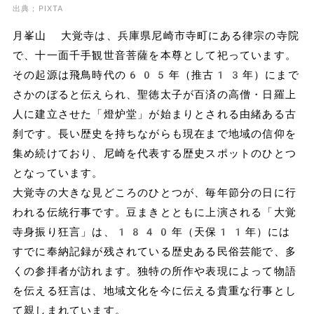
出典；PIXTA
月峯山 大覚寺は、兵庫県尼崎市寺町にある律宗の寺院
で、十一面千手観世音菩薩を本尊として祀っています。
その起源は飛鳥時代の605年（推古13年）にまで
さかのぼると伝えられ、聖徳太子が百済の高僧・日羅上
人に建立させた「燈炉堂」が始まりとされる由緒ある古
刹です。長い歴史を持ちながらも現在まで地域の信仰を
集め続けており、尼崎を代表する歴史スポットのひとつ
となっています。
大覚寺の大きな見どころのひとつが、毎年節分の日に行
われる伝統行事です。豆まきとともに上演される「大覚
寺身振り狂言」は、1840年（天保11年）には
すでに奉納記録が残されている歴史ある民俗芸能で、多
くの参拝者が訪れます。独特の所作や表現によって物語
を伝える狂言は、地域文化を今に伝える貴重な行事とし
て親しまれています。