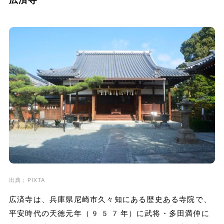
出典；PIXTA
広済寺は、兵庫県尼崎市久々知にある歴史ある寺院で、
平安時代の天徳元年（957年）に武将・多田満仲に