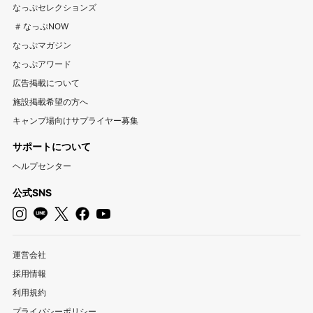
なっぷセレクションズ
岐阜キャンプ場
静岡キャンプ場
愛知キャンプ場
#なっぷNOW
三重キャンプ場
なっぷマガジン
なっぷアワード
関西
広告掲載について
大阪キャンプ場
兵庫キャンプ場
京都キャンプ場
施設掲載希望の方へ
滋賀キャンプ場
奈良キャンプ場
和歌山キャンプ場
キャンプ場向けサプライヤー募集
サポートについて
中国・四国
ヘルプセンター
岡山キャンプ場
広島キャンプ場
鳥取キャンプ場
島根キャンプ場
山口キャンプ場
香川キャンプ場
公式SNS
徳島キャンプ場
愛媛キャンプ場
高知キャンプ場
九州・沖縄
運営会社
福岡キャンプ場
佐賀キャンプ場
長崎キャンプ場
採用情報
熊本キャンプ場
大分キャンプ場
宮崎キャンプ場
利用規約
鹿児島キャンプ場
沖縄キャンプ場
プライバシーポリシー