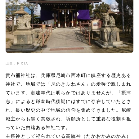
出典；PIXTA
貴布禰神社は、兵庫県尼崎市西本町に鎮座する歴史ある
神社で、地域では「尼のきふねさん」の愛称で親しまれ
ています。創建年代は明らかではありませんが、『摂津
志』によると鎌倉時代後期にはすでに存在していたとさ
れ、長い歴史の中で地域の信仰を集めてきました。尼崎
城主からも篤く崇敬され、祈願所として重要な役割を担
っていた由緒ある神社です。
主祭神として祀られている高龗神（たかおかみのかみ）