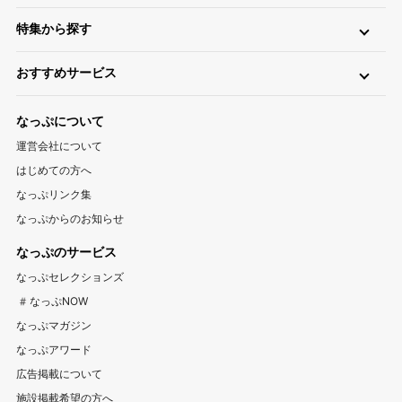
日帰り・デイキャンプ
川（川遊び）
海（海水浴）
湖
高原
ツリーハウス・その他
グランピング
特集から探す
無料
手ぶら（レンタル）
釣り
バイク
キャンピングカー
関東
温泉・お風呂が楽しめるキャンプ場
お風呂（立ち寄り温泉）
星空（天体観測）
アスレチック
東京キャンプ場
神奈川キャンプ場
埼玉キャンプ場
おすすめサービス
ペットと一緒に遊べるキャンプ場特集
新着キャンプ場
自転車
直火
ペット
千葉キャンプ場
キャンプ情報サイト CAMP HACK
茨城キャンプ場
栃木キャンプ場
1区画100平米以上のキャンプ場特集
海が近いキャンプ場特集
なっぷについて
群馬キャンプ場
登山情報サイト YAMA HACK
釣り情報サイト TSURIHACK
スマートチェックインが利用できるキャンプ特集
運営会社について
自転車情報サイト CYCLEHACK
雨でも安心！キャンプ場特集
夏休みキャンプ場特集
北陸・甲信越
はじめての方へ
バーベキュー情報サイト BBQ HACK
標高が高いキャンプ場特集
川遊びが楽しめるキャンプ場特集
山梨キャンプ場
長野キャンプ場
新潟キャンプ場
なっぷリンク集
中古アウトドア用品販売サイト UZD
なっぷからのお知らせ
富山キャンプ場
石川キャンプ場
福井キャンプ場
アウトドア用品宅配買取サービス UZD
松島観光ナビ
なっぷのサービス
バーベキュー検索予約サイト Hero！
東海
なっぷセレクションズ
岐阜キャンプ場
静岡キャンプ場
愛知キャンプ場
#なっぷNOW
三重キャンプ場
なっぷマガジン
なっぷアワード
関西
広告掲載について
大阪キャンプ場
兵庫キャンプ場
京都キャンプ場
施設掲載希望の方へ