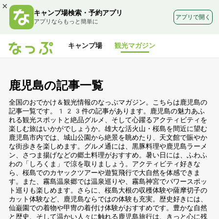
×
キャンプ場検索・予約アプリ
アプリで開く
アプリならもっと簡単に
キャンプ場
観光マガジン
鹿児島の記事一覧
全国のおでかけ＆観光情報のなっぷマガジン。こちらは鹿児島の
記事一覧です。123件の記事があります。鹿児島の魅力あふ
れる観光スポットと絶品グルメ、そして心躍るアクティビティを
楽しむ旅はいかがでしょうか。雄大な活火山・桜島を間近に望む
鹿児島市内では、城山公園から絶景を眺めたり、天文館で賑やか
な街歩きを楽しめます。グルメ通には、黒豚料理や鹿児島ラーメ
ン、さつま揚げなどの郷土料理がおすすめ。暑い日には、ふわふ
わの「しろくま」で涼を取りましょう。アクティビティ好きな
ら、桜島でのカヤックツアーや遊覧飛行で大自然を体感できま
す。また、霧島温泉郷では温泉巡りや、霧島神宮でパワースポッ
ト巡りも楽しめます。さらに、桜島大根の収穫体験や薩摩切子の
カット体験など、鹿児島ならではの体験も充実。歴史好きには、
仙巌園での着物や甲冑の着付け体験がおすすめです。豊かな自然
と歴史、そして温かい人々に触れる鹿児島旅行は、きっと心に残