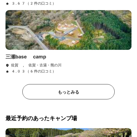
3.67（2件の口コミ）
三瀬base camp
佐賀 , 佐賀・古湯・熊の川
4.03（6件の口コミ）
もっとみる
最近予約のあったキャンプ場