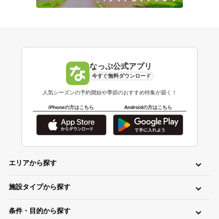
なっぷ公式アプリ
今すぐ無料ダウンロード
人気シーズンの予約開始や季節のおすすめ特集が届く！
iPhoneの方はこちら
Androidの方はこちら
エリアから探す
北海道・東北
施設タイプから探す
北海道キャンプ場
青森キャンプ場
岩手キャンプ場
ロッジ・ログハウス・コテージ
バンガロー
キャビン（ケビン）
宮城キャンプ場
秋田キャンプ場
山形キャンプ場
条件・目的から探す
区画サイト
フリーサイト
トレーラーハウス
ティピー
パオ
福島キャンプ場