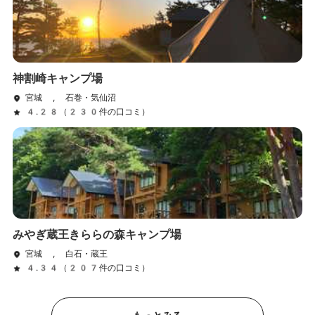
神割崎キャンプ場
宮城 , 石巻・気仙沼
4.28（230件の口コミ）
みやぎ蔵王きららの森キャンプ場
宮城 , 白石・蔵王
4.34（207件の口コミ）