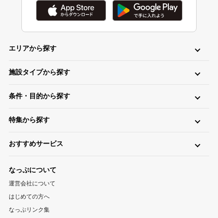
エリアから探す
北海道・東北
施設タイプから探す
北海道キャンプ場
青森キャンプ場
岩手キャンプ場
ロッジ・ログハウス・コテージ
バンガロー
キャビン（ケビン）
宮城キャンプ場
秋田キャンプ場
山形キャンプ場
条件・目的から探す
区画サイト
フリーサイト
トレーラーハウス
ティピー
パオ
福島キャンプ場
日帰り・デイキャンプ
川（川遊び）
海（海水浴）
湖
高原
ツリーハウス・その他
グランピング
特集から探す
無料
手ぶら（レンタル）
釣り
バイク
キャンピングカー
関東
温泉・お風呂が楽しめるキャンプ場
お風呂（立ち寄り温泉）
星空（天体観測）
アスレチック
東京キャンプ場
神奈川キャンプ場
埼玉キャンプ場
おすすめサービス
ペットと一緒に遊べるキャンプ場特集
新着キャンプ場
自転車
直火
ペット
千葉キャンプ場
キャンプ情報サイト CAMP HACK
茨城キャンプ場
栃木キャンプ場
1区画100平米以上のキャンプ場特集
海が近いキャンプ場特集
なっぷについて
群馬キャンプ場
登山情報サイト YAMA HACK
釣り情報サイト TSURIHACK
スマートチェックインが利用できるキャンプ特集
運営会社について
自転車情報サイト CYCLEHACK
雨でも安心！キャンプ場特集
夏休みキャンプ場特集
北陸・甲信越
はじめての方へ
バーベキュー情報サイト BBQ HACK
標高が高いキャンプ場特集
川遊びが楽しめるキャンプ場特集
山梨キャンプ場
長野キャンプ場
新潟キャンプ場
なっぷリンク集
中古アウトドア用品販売サイト UZD