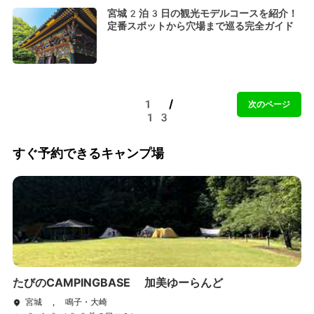
宮城2泊3日の観光モデルコースを紹介！
定番スポットから穴場まで巡る完全ガイド
1 /
次のページ
13
すぐ予約できるキャンプ場
たびのCAMPINGBASE 加美ゆーらんど
宮城 , 鳴子・大崎