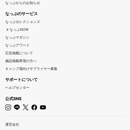
なっぷからのお知らせ
富山キャンプ場
石川キャンプ場
福井キャンプ場
アウトドア用品宅配買取サービス UZD
松島観光ナビ
なっぷのサービス
バーベキュー検索予約サイト Hero！
東海
なっぷセレクションズ
岐阜キャンプ場
静岡キャンプ場
愛知キャンプ場
#なっぷNOW
三重キャンプ場
なっぷマガジン
なっぷアワード
関西
広告掲載について
大阪キャンプ場
兵庫キャンプ場
京都キャンプ場
施設掲載希望の方へ
滋賀キャンプ場
奈良キャンプ場
和歌山キャンプ場
キャンプ場向けサプライヤー募集
サポートについて
中国・四国
ヘルプセンター
岡山キャンプ場
広島キャンプ場
鳥取キャンプ場
島根キャンプ場
山口キャンプ場
香川キャンプ場
公式SNS
徳島キャンプ場
愛媛キャンプ場
高知キャンプ場
九州・沖縄
運営会社
福岡キャンプ場
佐賀キャンプ場
長崎キャンプ場