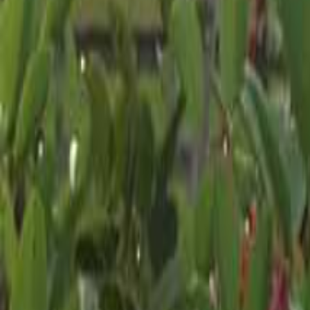
絞り込み
施設タイプ
ロッジ・ログハウス・コテージ
バンガロー
キャビン （ケビン）
区画サイト
フリーサイト
トレーラーハウス
ティピー