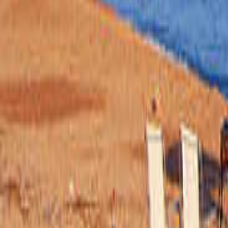
絞り込み
施設タイプ
ロッジ・ログハウス・コテージ
バンガロー
キャビン （ケビン）
区画サイト
フリーサイト
トレーラーハウス
ティピー