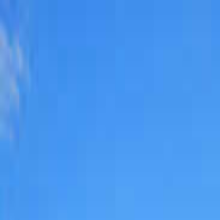
京都
日付
目的地
京都
日付
日付を選ぶ