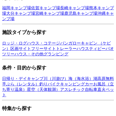
福岡
キャンプ場
佐賀
キャンプ場
長崎
キャンプ場
熊本
キャンプ
場
大分
キャンプ場
宮崎
キャンプ場
鹿児島
キャンプ場
沖縄
キャ
ンプ場
施設タイプから探す
ロッジ・ログハウス・コテージ
バンガロー
キャビン （ケビ
ン）
区画サイト
フリーサイト
トレーラーハウス
ティピー
パオ
ツリーハウス・その他
グランピング
条件・目的から探す
日帰り・デイキャンプ
川（川遊び）
海（海水浴）
湖
高原
無料
手ぶら（レンタル）
釣り
バイク
キャンピングカー
お風呂（立
ち寄り温泉）
星空（天体観測）
アスレチック
自転車
直火
ペッ
ト
特集から探す