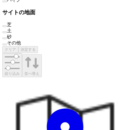
サイトの地面
芝
土
砂
その他
クリア
決定する
絞り込み
並べ替え