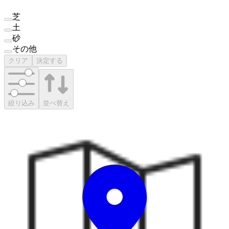
芝
土
砂
その他
クリア
決定する
絞り込み
並べ替え