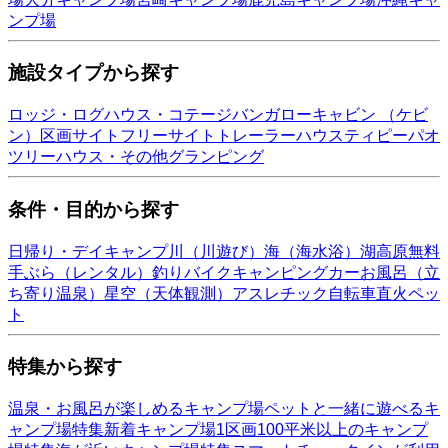
ンプ場
施設タイプから探す
ロッジ・ログハウス・コテージ
バンガロー
キャビン （ケビ
ン）
区画サイト
フリーサイト
トレーラーハウス
ティピー
パオ
ツリーハウス・その他
グランピング
条件・目的から探す
日帰り・デイキャンプ
川（川遊び）
海（海水浴）
湖
高原
無料
手ぶら（レンタル）
釣り
バイク
キャンピングカー
お風呂（立
ち寄り温泉）
星空（天体観測）
アスレチック
自転車
直火
ペッ
ト
特集から探す
温泉・お風呂が楽しめるキャンプ場
ペットと一緒に遊べるキ
ャンプ場特集
新着キャンプ場
1区画100平米以上のキャンプ