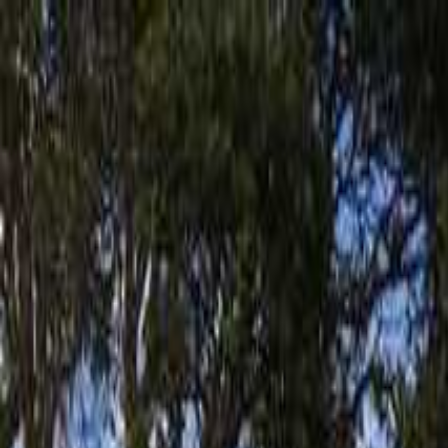
唐津・呼子
日付
目的地
唐津・呼子
日付