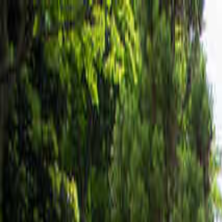
若狭
日付
目的地
若狭
日付
日付を選ぶ