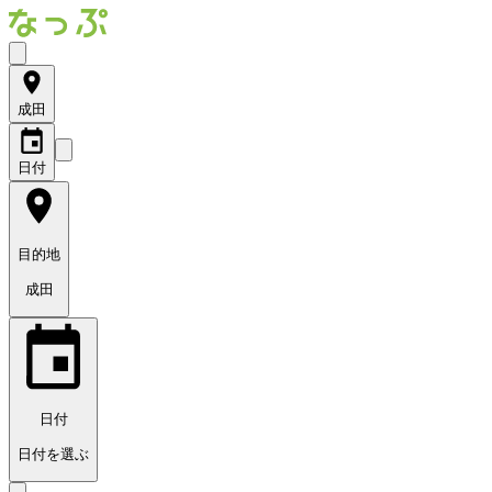
成田
日付
目的地
成田
日付
日付を選ぶ