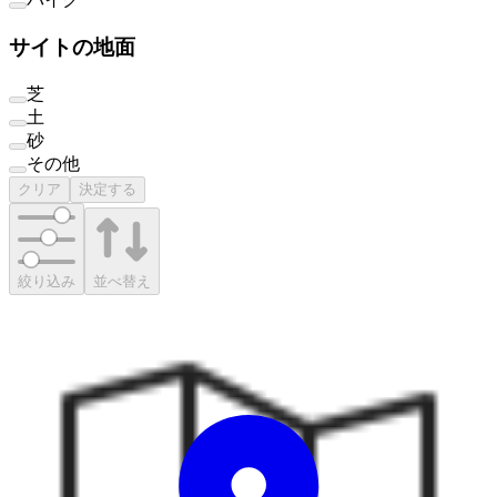
サイトの地面
芝
土
砂
その他
クリア
決定する
絞り込み
並べ替え