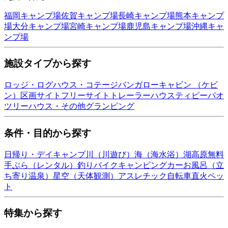
福岡
キャンプ場
佐賀
キャンプ場
長崎
キャンプ場
熊本
キャンプ
場
大分
キャンプ場
宮崎
キャンプ場
鹿児島
キャンプ場
沖縄
キャ
ンプ場
施設タイプから探す
ロッジ・ログハウス・コテージ
バンガロー
キャビン （ケビ
ン）
区画サイト
フリーサイト
トレーラーハウス
ティピー
パオ
ツリーハウス・その他
グランピング
条件・目的から探す
日帰り・デイキャンプ
川（川遊び）
海（海水浴）
湖
高原
無料
手ぶら（レンタル）
釣り
バイク
キャンピングカー
お風呂（立
ち寄り温泉）
星空（天体観測）
アスレチック
自転車
直火
ペッ
ト
特集から探す