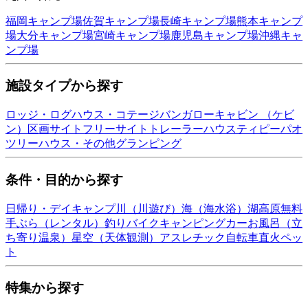
福岡
キャンプ場
佐賀
キャンプ場
長崎
キャンプ場
熊本
キャンプ
場
大分
キャンプ場
宮崎
キャンプ場
鹿児島
キャンプ場
沖縄
キャ
ンプ場
施設タイプから探す
ロッジ・ログハウス・コテージ
バンガロー
キャビン （ケビ
ン）
区画サイト
フリーサイト
トレーラーハウス
ティピー
パオ
ツリーハウス・その他
グランピング
条件・目的から探す
日帰り・デイキャンプ
川（川遊び）
海（海水浴）
湖
高原
無料
手ぶら（レンタル）
釣り
バイク
キャンピングカー
お風呂（立
ち寄り温泉）
星空（天体観測）
アスレチック
自転車
直火
ペッ
ト
特集から探す