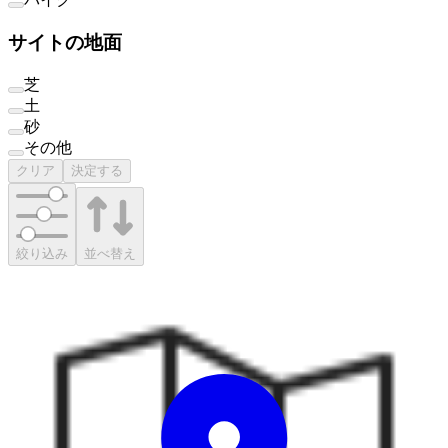
サイトの地面
芝
土
砂
その他
クリア
決定する
絞り込み
並べ替え