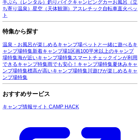
手ぶら（レンタル）
釣り
バイク
キャンピングカー
お風呂（立
ち寄り温泉）
星空（天体観測）
アスレチック
自転車
直火
ペッ
ト
特集から探す
温泉・お風呂が楽しめるキャンプ場
ペットと一緒に遊べるキ
ャンプ場特集
新着キャンプ場
1区画100平米以上のキャンプ
場特集
海が近いキャンプ場特集
スマートチェックインが利用
できるキャンプ特集
雨でも安心！キャンプ場特集
夏休みキャ
ンプ場特集
標高が高いキャンプ場特集
川遊びが楽しめるキャ
ンプ場特集
おすすめサービス
キャンプ情報サイト CAMP HACK