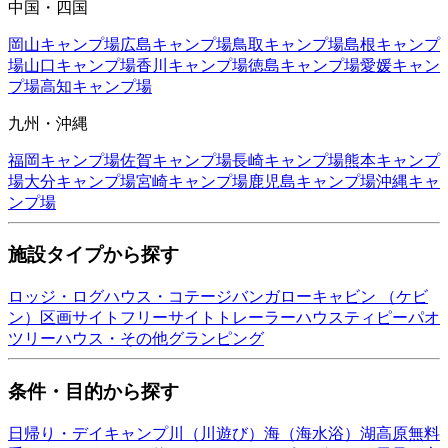
中国・四国
岡山
キャンプ場
広島
キャンプ場
鳥取
キャンプ場
島根
キャンプ
場
山口
キャンプ場
香川
キャンプ場
徳島
キャンプ場
愛媛
キャン
プ場
高知
キャンプ場
九州・沖縄
福岡
キャンプ場
佐賀
キャンプ場
長崎
キャンプ場
熊本
キャンプ
場
大分
キャンプ場
宮崎
キャンプ場
鹿児島
キャンプ場
沖縄
キャ
ンプ場
施設タイプから探す
ロッジ・ログハウス・コテージ
バンガロー
キャビン （ケビ
ン）
区画サイト
フリーサイト
トレーラーハウス
ティピー
パオ
ツリーハウス・その他
グランピング
条件・目的から探す
日帰り・デイキャンプ
川（川遊び）
海（海水浴）
湖
高原
無料