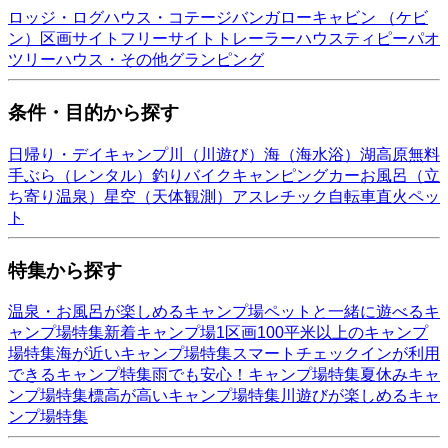
ロッジ・ログハウス・コテージ
バンガロー
キャビン （ケビ
ン）
区画サイト
フリーサイト
トレーラーハウス
ティピー
パオ
ツリーハウス・その他
グランピング
条件・目的から探す
日帰り・デイキャンプ
川（川遊び）
海（海水浴）
湖
高原
無料
手ぶら（レンタル）
釣り
バイク
キャンピングカー
お風呂（立
ち寄り温泉）
星空（天体観測）
アスレチック
自転車
直火
ペッ
ト
特集から探す
温泉・お風呂が楽しめるキャンプ場
ペットと一緒に遊べるキ
ャンプ場特集
新着キャンプ場
1区画100平米以上のキャンプ
場特集
海が近いキャンプ場特集
スマートチェックインが利用
できるキャンプ特集
雨でも安心！キャンプ場特集
夏休みキャ
ンプ場特集
標高が高いキャンプ場特集
川遊びが楽しめるキャ
ンプ場特集