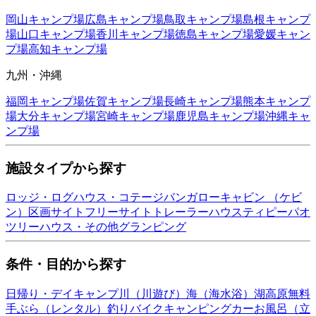
岡山
キャンプ場
広島
キャンプ場
鳥取
キャンプ場
島根
キャンプ
場
山口
キャンプ場
香川
キャンプ場
徳島
キャンプ場
愛媛
キャン
プ場
高知
キャンプ場
九州・沖縄
福岡
キャンプ場
佐賀
キャンプ場
長崎
キャンプ場
熊本
キャンプ
場
大分
キャンプ場
宮崎
キャンプ場
鹿児島
キャンプ場
沖縄
キャ
ンプ場
施設タイプから探す
ロッジ・ログハウス・コテージ
バンガロー
キャビン （ケビ
ン）
区画サイト
フリーサイト
トレーラーハウス
ティピー
パオ
ツリーハウス・その他
グランピング
条件・目的から探す
日帰り・デイキャンプ
川（川遊び）
海（海水浴）
湖
高原
無料
手ぶら（レンタル）
釣り
バイク
キャンピングカー
お風呂（立