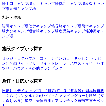
場
山口
キャンプ場
香川
キャンプ場
徳島
キャンプ場
愛媛
キャン
プ場
高知
キャンプ場
九州・沖縄
福岡
キャンプ場
佐賀
キャンプ場
長崎
キャンプ場
熊本
キャンプ
場
大分
キャンプ場
宮崎
キャンプ場
鹿児島
キャンプ場
沖縄
キャ
ンプ場
施設タイプから探す
ロッジ・ログハウス・コテージ
バンガロー
キャビン （ケビ
ン）
区画サイト
フリーサイト
トレーラーハウス
ティピー
パオ
ツリーハウス・その他
グランピング
条件・目的から探す
日帰り・デイキャンプ
川（川遊び）
海（海水浴）
湖
高原
無料
手ぶら（レンタル）
釣り
バイク
キャンピングカー
お風呂（立
ち寄り温泉）
星空（天体観測）
アスレチック
自転車
直火
ペッ
ト