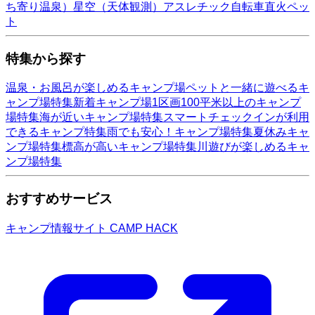
ち寄り温泉）
星空（天体観測）
アスレチック
自転車
直火
ペッ
ト
特集から探す
温泉・お風呂が楽しめるキャンプ場
ペットと一緒に遊べるキ
ャンプ場特集
新着キャンプ場
1区画100平米以上のキャンプ
場特集
海が近いキャンプ場特集
スマートチェックインが利用
できるキャンプ特集
雨でも安心！キャンプ場特集
夏休みキャ
ンプ場特集
標高が高いキャンプ場特集
川遊びが楽しめるキャ
ンプ場特集
おすすめサービス
キャンプ情報サイト CAMP HACK