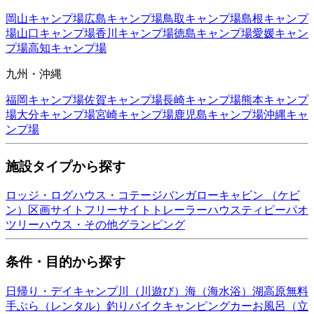
岡山
キャンプ場
広島
キャンプ場
鳥取
キャンプ場
島根
キャンプ
場
山口
キャンプ場
香川
キャンプ場
徳島
キャンプ場
愛媛
キャン
プ場
高知
キャンプ場
九州・沖縄
福岡
キャンプ場
佐賀
キャンプ場
長崎
キャンプ場
熊本
キャンプ
場
大分
キャンプ場
宮崎
キャンプ場
鹿児島
キャンプ場
沖縄
キャ
ンプ場
施設タイプから探す
ロッジ・ログハウス・コテージ
バンガロー
キャビン （ケビ
ン）
区画サイト
フリーサイト
トレーラーハウス
ティピー
パオ
ツリーハウス・その他
グランピング
条件・目的から探す
日帰り・デイキャンプ
川（川遊び）
海（海水浴）
湖
高原
無料
手ぶら（レンタル）
釣り
バイク
キャンピングカー
お風呂（立