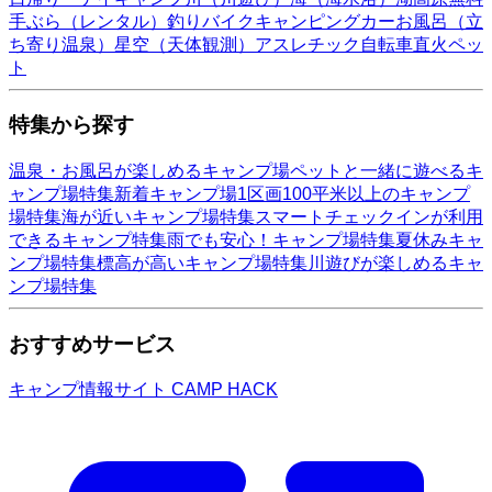
手ぶら（レンタル）
釣り
バイク
キャンピングカー
お風呂（立
ち寄り温泉）
星空（天体観測）
アスレチック
自転車
直火
ペッ
ト
特集から探す
温泉・お風呂が楽しめるキャンプ場
ペットと一緒に遊べるキ
ャンプ場特集
新着キャンプ場
1区画100平米以上のキャンプ
場特集
海が近いキャンプ場特集
スマートチェックインが利用
できるキャンプ特集
雨でも安心！キャンプ場特集
夏休みキャ
ンプ場特集
標高が高いキャンプ場特集
川遊びが楽しめるキャ
ンプ場特集
おすすめサービス
キャンプ情報サイト CAMP HACK