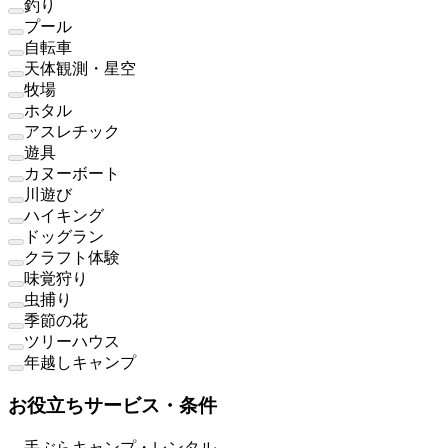
釣り
プール
自転車
天体観測・星空
牧場
ホタル
アスレチック
遊具
カヌーボート
川遊び
ハイキング
ドッグラン
クラフト体験
味覚狩り
虫捕り
季節の花
ツリーハウス
年越しキャンプ
お役立ちサービス・条件
手ぶらキャンプ・レンタル