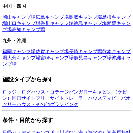
中国・四国
岡山
キャンプ場
広島
キャンプ場
鳥取
キャンプ場
島根
キャンプ
場
山口
キャンプ場
香川
キャンプ場
徳島
キャンプ場
愛媛
キャン
プ場
高知
キャンプ場
九州・沖縄
福岡
キャンプ場
佐賀
キャンプ場
長崎
キャンプ場
熊本
キャンプ
場
大分
キャンプ場
宮崎
キャンプ場
鹿児島
キャンプ場
沖縄
キャ
ンプ場
施設タイプから探す
ロッジ・ログハウス・コテージ
バンガロー
キャビン （ケビ
ン）
区画サイト
フリーサイト
トレーラーハウス
ティピー
パオ
ツリーハウス・その他
グランピング
条件・目的から探す
日帰り・デイキャンプ
川（川遊び）
海（海水浴）
湖
高原
無料