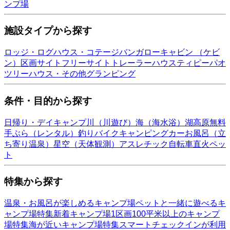
ンプ場
施設タイプから探す
ロッジ・ログハウス・コテージ
バンガロー
キャビン （ケビ
ン）
区画サイト
フリーサイト
トレーラーハウス
ティピー
パオ
ツリーハウス・その他
グランピング
条件・目的から探す
日帰り・デイキャンプ
川（川遊び）
海（海水浴）
湖
高原
無料
手ぶら（レンタル）
釣り
バイク
キャンピングカー
お風呂（立
ち寄り温泉）
星空（天体観測）
アスレチック
自転車
直火
ペッ
ト
特集から探す
温泉・お風呂が楽しめるキャンプ場
ペットと一緒に遊べるキ
ャンプ場特集
新着キャンプ場
1区画100平米以上のキャンプ
場特集
海が近いキャンプ場特集
スマートチェックインが利用