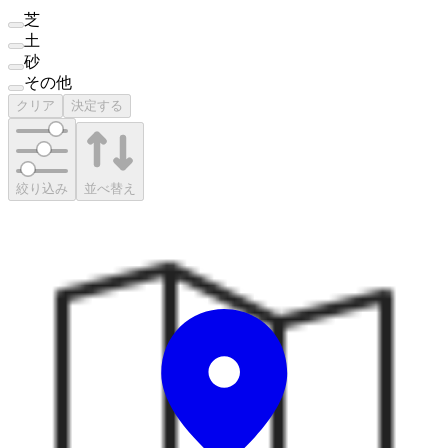
芝
土
砂
その他
クリア
決定する
絞り込み
並べ替え