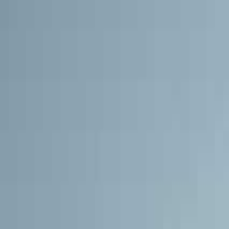
目的地
和歌山市・加太・和歌浦
日付
日付を選ぶ
なっぷ キャンプ場検索予約