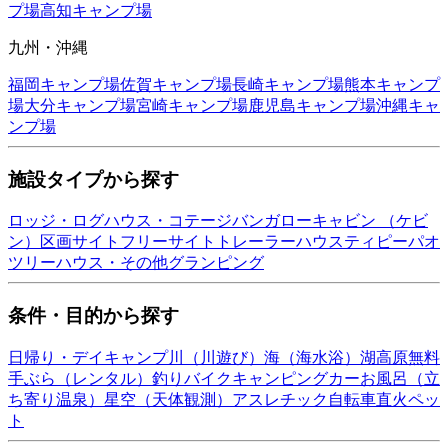
プ場
高知
キャンプ場
九州・沖縄
福岡
キャンプ場
佐賀
キャンプ場
長崎
キャンプ場
熊本
キャンプ
場
大分
キャンプ場
宮崎
キャンプ場
鹿児島
キャンプ場
沖縄
キャ
ンプ場
施設タイプから探す
ロッジ・ログハウス・コテージ
バンガロー
キャビン （ケビ
ン）
区画サイト
フリーサイト
トレーラーハウス
ティピー
パオ
ツリーハウス・その他
グランピング
条件・目的から探す
日帰り・デイキャンプ
川（川遊び）
海（海水浴）
湖
高原
無料
手ぶら（レンタル）
釣り
バイク
キャンピングカー
お風呂（立
ち寄り温泉）
星空（天体観測）
アスレチック
自転車
直火
ペッ
ト