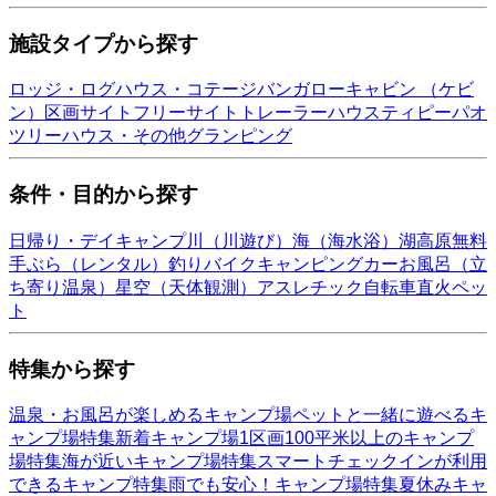
施設タイプから探す
ロッジ・ログハウス・コテージ
バンガロー
キャビン （ケビ
ン）
区画サイト
フリーサイト
トレーラーハウス
ティピー
パオ
ツリーハウス・その他
グランピング
条件・目的から探す
日帰り・デイキャンプ
川（川遊び）
海（海水浴）
湖
高原
無料
手ぶら（レンタル）
釣り
バイク
キャンピングカー
お風呂（立
ち寄り温泉）
星空（天体観測）
アスレチック
自転車
直火
ペッ
ト
特集から探す
温泉・お風呂が楽しめるキャンプ場
ペットと一緒に遊べるキ
ャンプ場特集
新着キャンプ場
1区画100平米以上のキャンプ
場特集
海が近いキャンプ場特集
スマートチェックインが利用
できるキャンプ特集
雨でも安心！キャンプ場特集
夏休みキャ