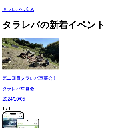
タラレバへ戻る
タラレバの
新着イベント
第二回目タラレバ軍幕会‼️
タラレバ軍幕会
2024/10/05
1
/
1