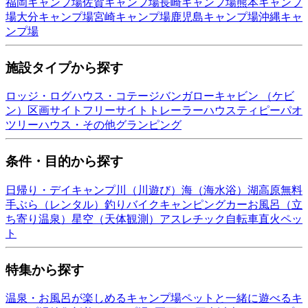
福岡
キャンプ場
佐賀
キャンプ場
長崎
キャンプ場
熊本
キャンプ
場
大分
キャンプ場
宮崎
キャンプ場
鹿児島
キャンプ場
沖縄
キャ
ンプ場
施設タイプから探す
ロッジ・ログハウス・コテージ
バンガロー
キャビン （ケビ
ン）
区画サイト
フリーサイト
トレーラーハウス
ティピー
パオ
ツリーハウス・その他
グランピング
条件・目的から探す
日帰り・デイキャンプ
川（川遊び）
海（海水浴）
湖
高原
無料
手ぶら（レンタル）
釣り
バイク
キャンピングカー
お風呂（立
ち寄り温泉）
星空（天体観測）
アスレチック
自転車
直火
ペッ
ト
特集から探す
温泉・お風呂が楽しめるキャンプ場
ペットと一緒に遊べるキ