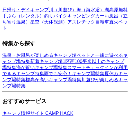
日帰り・デイキャンプ
川（川遊び）
海（海水浴）
湖
高原
無料
手ぶら（レンタル）
釣り
バイク
キャンピングカー
お風呂（立
ち寄り温泉）
星空（天体観測）
アスレチック
自転車
直火
ペッ
ト
特集から探す
温泉・お風呂が楽しめるキャンプ場
ペットと一緒に遊べるキ
ャンプ場特集
新着キャンプ場
1区画100平米以上のキャンプ
場特集
海が近いキャンプ場特集
スマートチェックインが利用
できるキャンプ特集
雨でも安心！キャンプ場特集
夏休みキャ
ンプ場特集
標高が高いキャンプ場特集
川遊びが楽しめるキャ
ンプ場特集
おすすめサービス
キャンプ情報サイト CAMP HACK