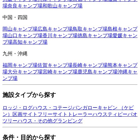
場
奈良
キャンプ場
和歌山
キャンプ場
中国・四国
岡山
キャンプ場
広島
キャンプ場
鳥取
キャンプ場
島根
キャンプ
場
山口
キャンプ場
香川
キャンプ場
徳島
キャンプ場
愛媛
キャン
プ場
高知
キャンプ場
九州・沖縄
福岡
キャンプ場
佐賀
キャンプ場
長崎
キャンプ場
熊本
キャンプ
場
大分
キャンプ場
宮崎
キャンプ場
鹿児島
キャンプ場
沖縄
キャ
ンプ場
施設タイプから探す
ロッジ・ログハウス・コテージ
バンガロー
キャビン （ケビ
ン）
区画サイト
フリーサイト
トレーラーハウス
ティピー
パオ
ツリーハウス・その他
グランピング
条件・目的から探す