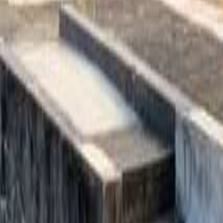
絞り込み
施設タイプ
ロッジ・ログハウス・コテージ
バンガロー
キャビン （ケビン）
区画サイト
フリーサイト
トレーラーハウス
ティピー