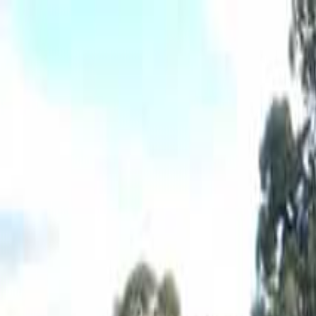
佐賀
日付
目的地
佐賀
日付
日付を選ぶ