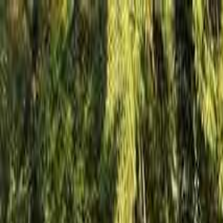
栃木
日付
目的地
栃木
日付
日付を選ぶ