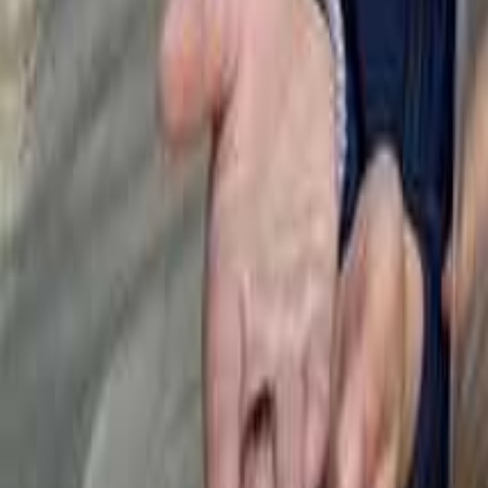
絞り込み
施設タイプ
ロッジ・ログハウス・コテージ
バンガロー
キャビン （ケビン）
区画サイト
フリーサイト
トレーラーハウス
ティピー