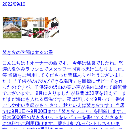
2022/09/10
焚き火の季節は太るの巻
こんにちは！オーナーの西です。 今年は猛暑でしたね。怒
涛の夏休みラッシュでスタッフ一同真っ黒けになりました。
笑 当店をご利用してくださった皆様ありがとうございまし
た！ 「子供がのびのびできる場所」を目標にザビーチを作
ったのですが、子供達の沢山の笑い声が場内に溢れて感無量
でございます。 9月に入りましたが昼間は30度を超えて、ま
だまだ海にも入れる気温です。夜は涼しくて9月って一番過
ごしやすい季節かも？ さて、秋といえば焚き火です！ 当店
では9月1日〜9月30日まで「焚き火フェア」を開催します。
通常5000円の焚き火セットをレビューを書いてくださる方
に無料でご利用頂けます。薪も1束プレゼントしちゃいま