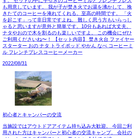
す。 セットの中に手引きのコーヒーミルとフレンチプレス
も用意しています。 我が子が焚き火でお湯を沸かして、挽
きたてのコーヒーを淹れてくれる。至高の時間です。 「火
を起こす」って非日常ですよね。 難しく思う方もいらっし
ゃると思いますが意外と簡単です。10分もあれば大丈夫。
ナタやおので木を割るのも楽しいですよ。 この機会にぜひ
ご利用くださいね〜！ 【セット内容】 焚き火台 ファイヤー
スターター おの ナタ トライポッド やかん なべ コーヒーミ
ル フレンチプレスコーヒーメーカー
2022/08/31
初心者とキャンパーの交流
当施設ではアウトドアアイテム持ち込み大歓迎。 今回ご利
用された方はキャンパーと初心者の交流キャンプ。 会社の