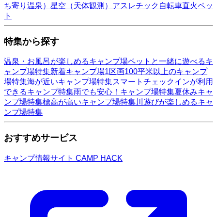
ち寄り温泉）
星空（天体観測）
アスレチック
自転車
直火
ペッ
ト
特集から探す
温泉・お風呂が楽しめるキャンプ場
ペットと一緒に遊べるキ
ャンプ場特集
新着キャンプ場
1区画100平米以上のキャンプ
場特集
海が近いキャンプ場特集
スマートチェックインが利用
できるキャンプ特集
雨でも安心！キャンプ場特集
夏休みキャ
ンプ場特集
標高が高いキャンプ場特集
川遊びが楽しめるキャ
ンプ場特集
おすすめサービス
キャンプ情報サイト CAMP HACK