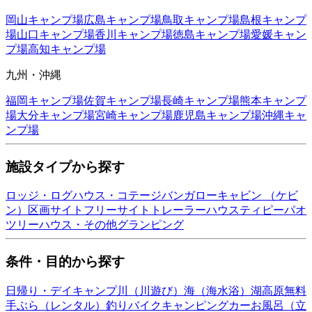
岡山
キャンプ場
広島
キャンプ場
鳥取
キャンプ場
島根
キャンプ
場
山口
キャンプ場
香川
キャンプ場
徳島
キャンプ場
愛媛
キャン
プ場
高知
キャンプ場
九州・沖縄
福岡
キャンプ場
佐賀
キャンプ場
長崎
キャンプ場
熊本
キャンプ
場
大分
キャンプ場
宮崎
キャンプ場
鹿児島
キャンプ場
沖縄
キャ
ンプ場
施設タイプから探す
ロッジ・ログハウス・コテージ
バンガロー
キャビン （ケビ
ン）
区画サイト
フリーサイト
トレーラーハウス
ティピー
パオ
ツリーハウス・その他
グランピング
条件・目的から探す
日帰り・デイキャンプ
川（川遊び）
海（海水浴）
湖
高原
無料
手ぶら（レンタル）
釣り
バイク
キャンピングカー
お風呂（立