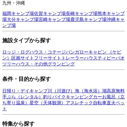
九州・沖縄
福岡
キャンプ場
佐賀
キャンプ場
長崎
キャンプ場
熊本
キャンプ
場
大分
キャンプ場
宮崎
キャンプ場
鹿児島
キャンプ場
沖縄
キャ
ンプ場
施設タイプから探す
ロッジ・ログハウス・コテージ
バンガロー
キャビン （ケビ
ン）
区画サイト
フリーサイト
トレーラーハウス
ティピー
パオ
ツリーハウス・その他
グランピング
条件・目的から探す
日帰り・デイキャンプ
川（川遊び）
海（海水浴）
湖
高原
無料
手ぶら（レンタル）
釣り
バイク
キャンピングカー
お風呂（立
ち寄り温泉）
星空（天体観測）
アスレチック
自転車
直火
ペッ
ト
特集から探す