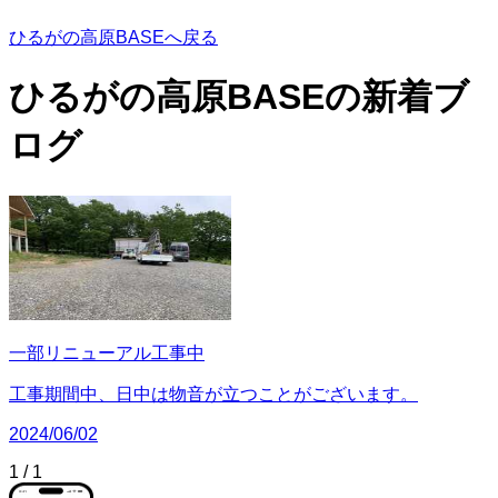
ひるがの高原BASEへ戻る
ひるがの高原BASEの
新着ブ
ログ
一部リニューアル工事中
工事期間中、日中は物音が立つことがございます。
2024/06/02
1
/
1