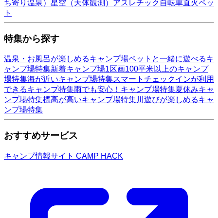
ち寄り温泉）
星空（天体観測）
アスレチック
自転車
直火
ペッ
ト
特集から探す
温泉・お風呂が楽しめるキャンプ場
ペットと一緒に遊べるキ
ャンプ場特集
新着キャンプ場
1区画100平米以上のキャンプ
場特集
海が近いキャンプ場特集
スマートチェックインが利用
できるキャンプ特集
雨でも安心！キャンプ場特集
夏休みキャ
ンプ場特集
標高が高いキャンプ場特集
川遊びが楽しめるキャ
ンプ場特集
おすすめサービス
キャンプ情報サイト CAMP HACK