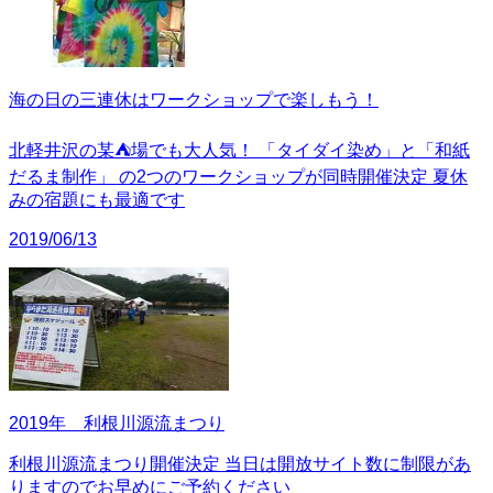
海の日の三連休はワークショップで楽しもう！
北軽井沢の某⛺場でも大人気！ 「タイダイ染め」と「和紙
だるま制作」 の2つのワークショップが同時開催決定 夏休
みの宿題にも最適です
2019/06/13
2019年 利根川源流まつり
利根川源流まつり開催決定 当日は開放サイト数に制限があ
りますのでお早めにご予約ください