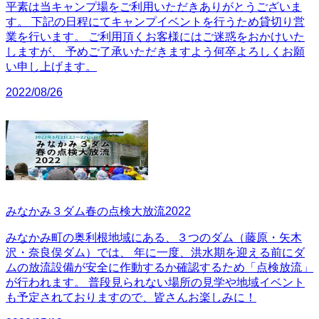
平素は当キャンプ場をご利用いただきありがとうございま
す。 下記の日程にてキャンプイベントを行うため貸切り営
業を行います。 ご利用頂くお客様にはご迷惑をおかけいた
しますが、 予めご了承いただきますよう何卒よろしくお願
い申し上げます。
2022/08/26
みなかみ３ダム春の点検大放流2022
みなかみ町の奥利根地域にある、３つのダム（藤原・矢木
沢・奈良俣ダム）では、 年に一度、洪水期を迎える前にダ
ムの放流設備が安全に作動するか確認するため「点検放流」
が行われます。 普段見られない場所の見学や地域イベント
も予定されておりますので、皆さんお楽しみに！