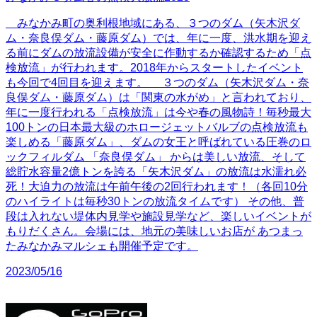
みなかみ町の奥利根地域にある、３つのダム（⽮⽊沢ダ
ム・奈良俣ダム・藤原ダム）では、年に⼀度、洪⽔期を迎え
る前にダムの放流設備が安全に作動するか確認するため「点
検放流」が⾏われます。2018年からスタートしたイベント
も今回で4回⽬を迎えます。 ３つのダム（⽮⽊沢ダム・奈
良俣ダム・藤原ダム）は「関東の⽔がめ」と⾔われており、
年に⼀度⾏われる「点検放流」は今や春の⾵物詩！毎秒最⼤
100トンの⽇本最⼤級のホロージェットバルブの点検放流も
楽しめる「藤原ダム」、ダムの⼥王と呼ばれている圧巻のロ
ックフィルダム 「奈良俣ダム」 からは美しい放流、そして
総貯⽔容量2億トンを誇る「⽮⽊沢ダム」の放流は⽔濡れ必
死！⼤迫⼒の放流は午前午後の2回⾏われます！（各回10分
のハイライトは毎秒30トンの放流タイムです） その他、普
段は⼊れない堤体内⾒学や施設⾒学など、楽しいイベントが
もりだくさん。会場には、地元の美味しいお店が あつまっ
たみなかみマルシェも開催予定です。
2023/05/16