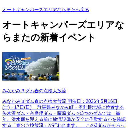
オートキャンパーズエリアならまたへ戻る
オートキャンパーズエリアな
らまたの
新着イベント
みなかみ３ダム春の点検大放流
みなかみ３ダム春の点検大放流 開催日：2026年5月16日
(土)・17日(日) 群馬県みなかみ町・奥利根地域に位置する
矢木沢ダム・奈良俣ダム・藤原ダム の3つのダムでは、毎
年、洪水期を迎える前に放流設備が安全に作動するかを確認
する「春の点検放流」が行われます。 この3ダムがそろっ