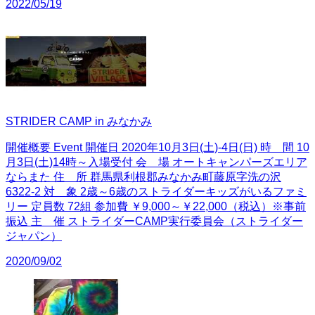
2022/05/19
STRIDER CAMP in みなかみ
開催概要 Event 開催日 2020年10月3日(土)-4日(日) 時 間 10
月3日(土)14時～入場受付 会 場 オートキャンパーズエリア
ならまた 住 所 群馬県利根郡みなかみ町藤原字洗の沢
6322-2 対 象 2歳～6歳のストライダーキッズがいるファミ
リー 定員数 72組 参加費 ￥9,000～￥22,000（税込）※事前
振込 主 催 ストライダーCAMP実行委員会（ストライダー
ジャパン）
2020/09/02