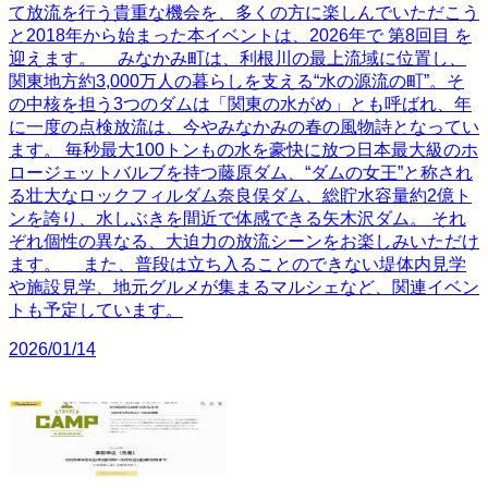
て放流を行う貴重な機会を、多くの方に楽しんでいただこう
と2018年から始まった本イベントは、2026年で 第8回目 を
迎えます。 みなかみ町は、利根川の最上流域に位置し、
関東地方約3,000万人の暮らしを支える“水の源流の町”。そ
の中核を担う3つのダムは「関東の水がめ」とも呼ばれ、年
に一度の点検放流は、今やみなかみの春の風物詩となってい
ます。 毎秒最大100トンもの水を豪快に放つ日本最大級のホ
ロージェットバルブを持つ藤原ダム、“ダムの女王”と称され
る壮大なロックフィルダム奈良俣ダム、総貯水容量約2億ト
ンを誇り、水しぶきを間近で体感できる矢木沢ダム。 それ
ぞれ個性の異なる、大迫力の放流シーンをお楽しみいただけ
ます。 また、普段は立ち入ることのできない堤体内見学
や施設見学、地元グルメが集まるマルシェなど、関連イベン
トも予定しています。
2026/01/14