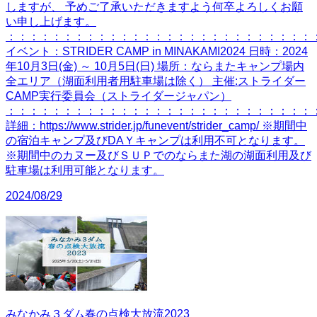
しますが、 予めご了承いただきますよう何卒よろしくお願
い申し上げます。
：：：：：：：：：：：：：：：：：：：：：：：：：：：
イベント：STRIDER CAMP in MINAKAMI2024 日時：2024
年10月3日(金) ～ 10月5日(日) 場所：ならまたキャンプ場内
全エリア（湖面利用者用駐車場は除く） 主催:ストライダー
CAMP実行委員会（ストライダージャパン）
：：：：：：：：：：：：：：：：：：：：：：：：：：：
詳細：https://www.strider.jp/funevent/strider_camp/ ※期間中
の宿泊キャンプ及びDAＹキャンプは利用不可となります。
※期間中のカヌー及びＳＵＰでのならまた湖の湖面利用及び
駐車場は利用可能となります。
2024/08/29
みなかみ３ダム春の点検大放流2023