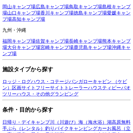
岡山
キャンプ場
広島
キャンプ場
鳥取
キャンプ場
島根
キャンプ
場
山口
キャンプ場
香川
キャンプ場
徳島
キャンプ場
愛媛
キャン
プ場
高知
キャンプ場
九州・沖縄
福岡
キャンプ場
佐賀
キャンプ場
長崎
キャンプ場
熊本
キャンプ
場
大分
キャンプ場
宮崎
キャンプ場
鹿児島
キャンプ場
沖縄
キャ
ンプ場
施設タイプから探す
ロッジ・ログハウス・コテージ
バンガロー
キャビン （ケビ
ン）
区画サイト
フリーサイト
トレーラーハウス
ティピー
パオ
ツリーハウス・その他
グランピング
条件・目的から探す
日帰り・デイキャンプ
川（川遊び）
海（海水浴）
湖
高原
無料
手ぶら（レンタル）
釣り
バイク
キャンピングカー
お風呂（立