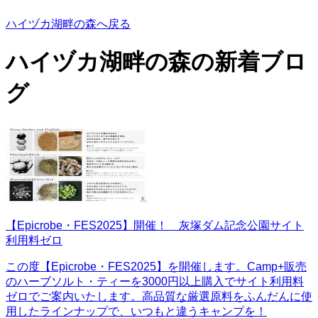
ハイヅカ湖畔の森へ戻る
ハイヅカ湖畔の森の
新着ブロ
グ
【Epicrobe・FES2025】開催！ 灰塚ダム記念公園サイト
利用料ゼロ
この度【Epicrobe・FES2025】を開催します。Camp+販売
のハーブソルト・ティーを3000円以上購入でサイト利用料
ゼロでご案内いたします。高品質な厳選原料をふんだんに使
用したラインナップで、いつもと違うキャンプを！