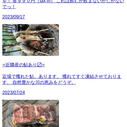
を！ 各９９０円（tax in） これは飲むか飲まないかしかない
でっ！
2023/09/17
⭐️近隣産の鮎あり〼⭐️
近場で獲れた鮎、あります。 獲れてすぐ凍結させておりま
す。 自然豊かな川の恵みをどうぞ。
2023/07/24