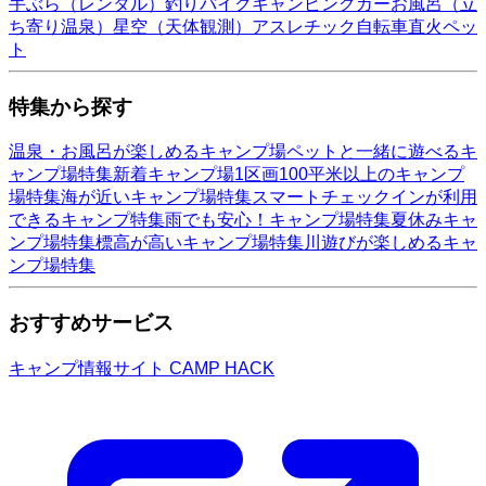
手ぶら（レンタル）
釣り
バイク
キャンピングカー
お風呂（立
ち寄り温泉）
星空（天体観測）
アスレチック
自転車
直火
ペッ
ト
特集から探す
温泉・お風呂が楽しめるキャンプ場
ペットと一緒に遊べるキ
ャンプ場特集
新着キャンプ場
1区画100平米以上のキャンプ
場特集
海が近いキャンプ場特集
スマートチェックインが利用
できるキャンプ特集
雨でも安心！キャンプ場特集
夏休みキャ
ンプ場特集
標高が高いキャンプ場特集
川遊びが楽しめるキャ
ンプ場特集
おすすめサービス
キャンプ情報サイト CAMP HACK