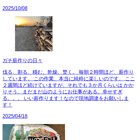
2025/10/08
ガチ薪作りの日々
伐る、割る、積む、乾燥、焚く。 毎朝２時間ほど、薪作り
しています。 この作業、本当に純粋に楽しいのです。 ここ
２週間ほど続けていますが、それでも３か月くらいは かか
りそう。まだまだ山のようにお仕事がある。幸せすぎ
る。。。 いい薪作ります！なので現地調達をお願いしま
す！
2025/04/18