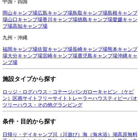
中国・四国
岡山
キャンプ場
広島
キャンプ場
鳥取
キャンプ場
島根
キャンプ
場
山口
キャンプ場
香川
キャンプ場
徳島
キャンプ場
愛媛
キャン
プ場
高知
キャンプ場
九州・沖縄
福岡
キャンプ場
佐賀
キャンプ場
長崎
キャンプ場
熊本
キャンプ
場
大分
キャンプ場
宮崎
キャンプ場
鹿児島
キャンプ場
沖縄
キャ
ンプ場
施設タイプから探す
ロッジ・ログハウス・コテージ
バンガロー
キャビン （ケビ
ン）
区画サイト
フリーサイト
トレーラーハウス
ティピー
パオ
ツリーハウス・その他
グランピング
条件・目的から探す
日帰り・デイキャンプ
川（川遊び）
海（海水浴）
湖
高原
無料