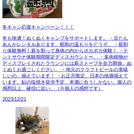
冬キャン応援キャンペーン！！！
冬も快適！ぬくぬくキャンプをサポートします。 ・豆たん
あんかレンタルあります。昭和の温もりをどうぞ。 ・薪割
り体験無料！薪を割って身体の内からポカポカ体験！ ・テ
ントサウナ体験期間限定ディスカウント〜。 ・多肉植物が
ディスプレイされたラウンジには薪ストーブを全力開放。ぬ
くぬくお過ごしください。 ・地元のクラフトビールの美味
しいの、揃えています！ ・お正月限定、日本の地酒揃えて
います。鮎の塩焼き提供予定。本酒に合うしかない。個人の
感想以上、確信に近い。（※個人の感想です）
2023/12/21