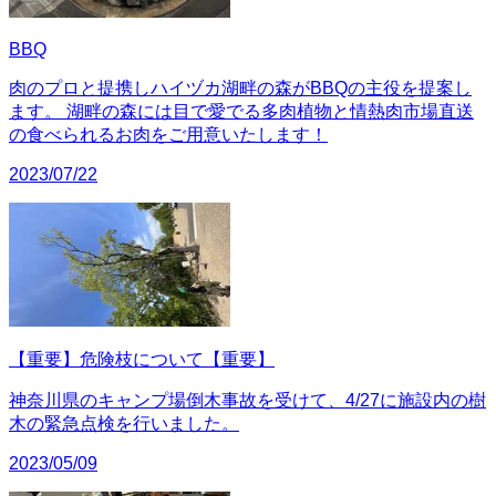
BBQ
肉のプロと提携しハイヅカ湖畔の森がBBQの主役を提案し
ます。 湖畔の森には目で愛でる多肉植物と情熱肉市場直送
の食べられるお肉をご用意いたします！
2023/07/22
【重要】危険枝について【重要】
神奈川県のキャンプ場倒木事故を受けて、4/27に施設内の樹
木の緊急点検を行いました。
2023/05/09