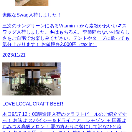
素敵なSwag入荷しました！
三次のサングリーンにあるVitamin＋から素敵かわいい💕ス
ワッグ入荷しました。🎄はもちろん、季節問わない可愛らし
さをご自宅でお楽しみください。テントやタープに飾っても
気分上がります！ お値段各2,000円（tax in）
2023/11/21
LOVE LOCAL CRAFT BEER
本日9/17 12：00醸造即入荷のクラフトビールのご紹介です
っ！ お味は スパイシー＆ドライ こと、レモゾン ＋ 国産は
ちみつ＆高級メロン！ 夏の終わりに贅にして沢なひと時