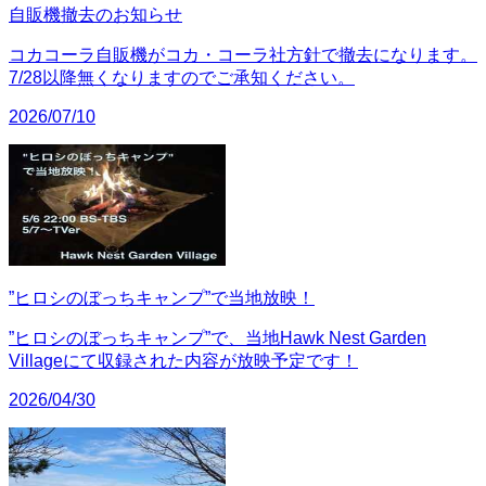
自販機撤去のお知らせ
コカコーラ自販機がコカ・コーラ社方針で撤去になります。
7/28以降無くなりますのでご承知ください。
2026/07/10
”ヒロシのぼっちキャンプ”で当地放映！
”ヒロシのぼっちキャンプ”で、当地Hawk Nest Garden
Villageにて収録された内容が放映予定です！
2026/04/30