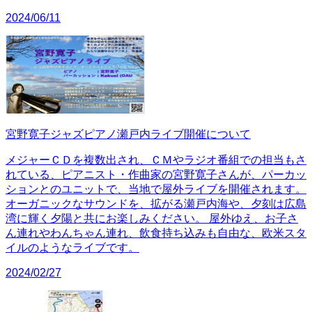
2024/06/11
宮野寛子ジャズピアノ瀬戸内ライブ開催について
メジャーＣＤを複数出され、ＣＭやラジオ番組での担当もさ
れている、ピアニスト・作曲家の宮野寛子さんが、パーカッ
ションとのユニットで、当地で屋外ライブを開催されます。
オーガニックなサウンドを、拡がる瀬戸内海や、夕刻は広島
湾に輝く夕陽と共にお楽しみください。 屋外ゆえ、お子さ
ん連れやわんちゃん連れ、飲食持ち込みも自由な、欧米スタ
イルのようなライブです。
2024/02/27