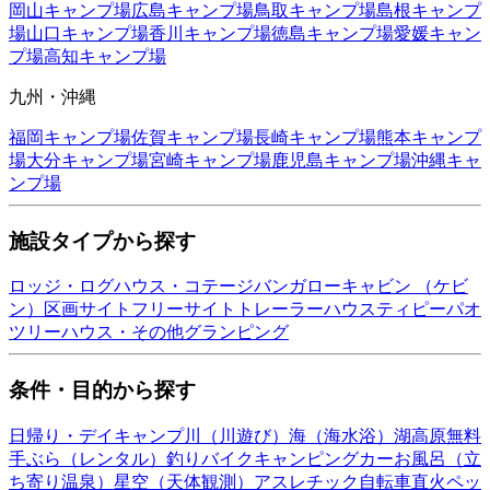
岡山
キャンプ場
広島
キャンプ場
鳥取
キャンプ場
島根
キャンプ
場
山口
キャンプ場
香川
キャンプ場
徳島
キャンプ場
愛媛
キャン
プ場
高知
キャンプ場
九州・沖縄
福岡
キャンプ場
佐賀
キャンプ場
長崎
キャンプ場
熊本
キャンプ
場
大分
キャンプ場
宮崎
キャンプ場
鹿児島
キャンプ場
沖縄
キャ
ンプ場
施設タイプから探す
ロッジ・ログハウス・コテージ
バンガロー
キャビン （ケビ
ン）
区画サイト
フリーサイト
トレーラーハウス
ティピー
パオ
ツリーハウス・その他
グランピング
条件・目的から探す
日帰り・デイキャンプ
川（川遊び）
海（海水浴）
湖
高原
無料
手ぶら（レンタル）
釣り
バイク
キャンピングカー
お風呂（立
ち寄り温泉）
星空（天体観測）
アスレチック
自転車
直火
ペッ