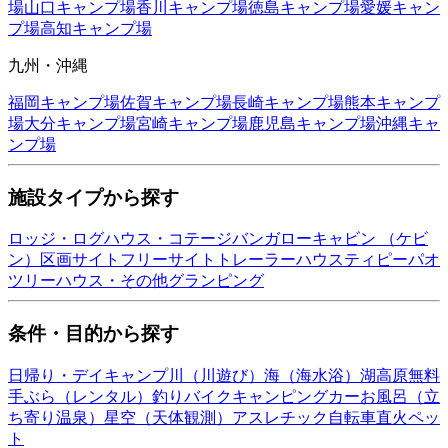
場
山口
キャンプ場
香川
キャンプ場
徳島
キャンプ場
愛媛
キャン
プ場
高知
キャンプ場
九州・沖縄
福岡
キャンプ場
佐賀
キャンプ場
長崎
キャンプ場
熊本
キャンプ
場
大分
キャンプ場
宮崎
キャンプ場
鹿児島
キャンプ場
沖縄
キャ
ンプ場
施設タイプから探す
ロッジ・ログハウス・コテージ
バンガロー
キャビン （ケビ
ン）
区画サイト
フリーサイト
トレーラーハウス
ティピー
パオ
ツリーハウス・その他
グランピング
条件・目的から探す
日帰り・デイキャンプ
川（川遊び）
海（海水浴）
湖
高原
無料
手ぶら（レンタル）
釣り
バイク
キャンピングカー
お風呂（立
ち寄り温泉）
星空（天体観測）
アスレチック
自転車
直火
ペッ
ト