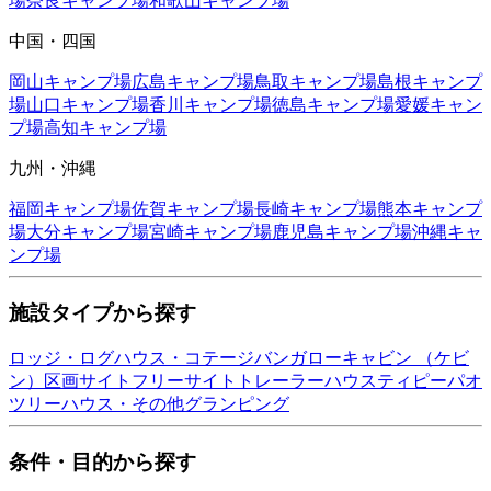
場
奈良
キャンプ場
和歌山
キャンプ場
中国・四国
岡山
キャンプ場
広島
キャンプ場
鳥取
キャンプ場
島根
キャンプ
場
山口
キャンプ場
香川
キャンプ場
徳島
キャンプ場
愛媛
キャン
プ場
高知
キャンプ場
九州・沖縄
福岡
キャンプ場
佐賀
キャンプ場
長崎
キャンプ場
熊本
キャンプ
場
大分
キャンプ場
宮崎
キャンプ場
鹿児島
キャンプ場
沖縄
キャ
ンプ場
施設タイプから探す
ロッジ・ログハウス・コテージ
バンガロー
キャビン （ケビ
ン）
区画サイト
フリーサイト
トレーラーハウス
ティピー
パオ
ツリーハウス・その他
グランピング
条件・目的から探す