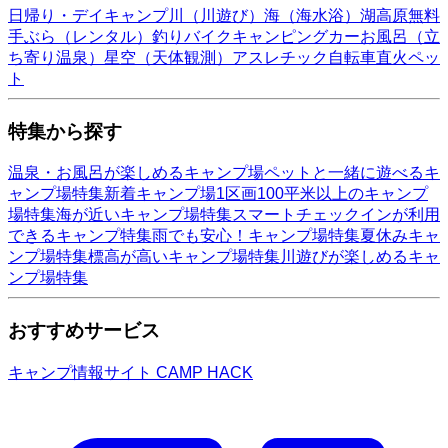
日帰り・デイキャンプ
川（川遊び）
海（海水浴）
湖
高原
無料
手ぶら（レンタル）
釣り
バイク
キャンピングカー
お風呂（立
ち寄り温泉）
星空（天体観測）
アスレチック
自転車
直火
ペッ
ト
特集から探す
温泉・お風呂が楽しめるキャンプ場
ペットと一緒に遊べるキ
ャンプ場特集
新着キャンプ場
1区画100平米以上のキャンプ
場特集
海が近いキャンプ場特集
スマートチェックインが利用
できるキャンプ特集
雨でも安心！キャンプ場特集
夏休みキャ
ンプ場特集
標高が高いキャンプ場特集
川遊びが楽しめるキャ
ンプ場特集
おすすめサービス
キャンプ情報サイト CAMP HACK