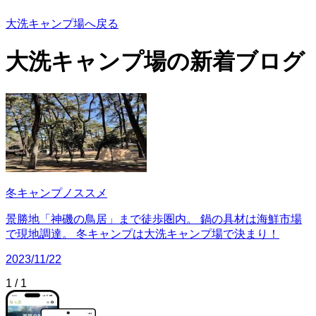
大洗キャンプ場へ戻る
大洗キャンプ場の
新着ブログ
冬キャンプノススメ
景勝地「神磯の鳥居」まで徒歩圏内。 鍋の具材は海鮮市場
で現地調達。 冬キャンプは大洗キャンプ場で決まり！
2023/11/22
1
/
1