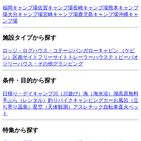
福岡
キャンプ場
佐賀
キャンプ場
長崎
キャンプ場
熊本
キャンプ
場
大分
キャンプ場
宮崎
キャンプ場
鹿児島
キャンプ場
沖縄
キャ
ンプ場
施設タイプから探す
ロッジ・ログハウス・コテージ
バンガロー
キャビン （ケビ
ン）
区画サイト
フリーサイト
トレーラーハウス
ティピー
パオ
ツリーハウス・その他
グランピング
条件・目的から探す
日帰り・デイキャンプ
川（川遊び）
海（海水浴）
湖
高原
無料
手ぶら（レンタル）
釣り
バイク
キャンピングカー
お風呂（立
ち寄り温泉）
星空（天体観測）
アスレチック
自転車
直火
ペッ
ト
特集から探す