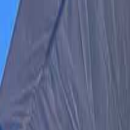
目的地
蓼科・白樺湖・車山・女神湖・姫木平
日付
日付を選ぶ
なっぷ キャンプ場検索予約