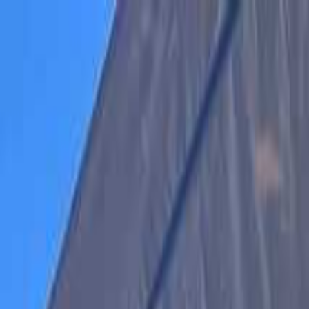
蓼科・白樺湖・車山・女神湖・姫木平
日付