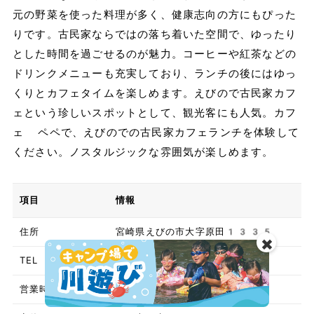
元の野菜を使った料理が多く、健康志向の方にもぴった
りです。古民家ならではの落ち着いた空間で、ゆったり
とした時間を過ごせるのが魅力。コーヒーや紅茶などの
ドリンクメニューも充実しており、ランチの後にはゆっ
くりとカフェタイムを楽しめます。えびので古民家カフ
ェという珍しいスポットとして、観光客にも人気。カフ
ェ ペペで、えびのでの古民家カフェランチを体験して
ください。ノスタルジックな雰囲気が楽しめます。
項目
情報
住所
宮崎県えびの市大字原田1335
✖️
TEL
0984-48-1840
営業時間
11:00 – 15:00