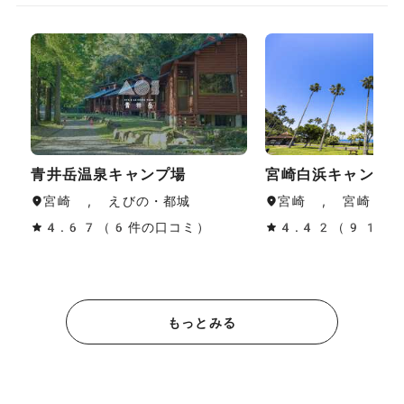
青井岳温泉キャンプ場
宮崎白浜キャンプ
宮崎 , えびの・都城
宮崎 , 宮崎・青
4.67（6件の口コミ）
4.42（91件
もっとみる