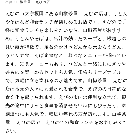
出典：
山椒茶屋 えびの店
えびの市大字榎田にある山椒茶屋 えびの店は、うどん
やそばなど和食ランチが楽しめるお店です。えびので手
軽に和食ランチを楽しみたいなら、山椒茶屋がおすす
め。うどんやそばは、出汁の効いたスープと、喉越しの
良い麺が特徴で、定番のかけうどんから天ぷらうどん、
うどん定食、そば定食など、様々なメニューが揃ってい
ます。定食メニューもあり、うどんと一緒におにぎりや
丼ものを楽しめるセットも人気。価格もリーズナブル
で、気軽に立ち寄れるのが魅力です。山椒茶屋 えびの
店は地元の人々にも愛される食堂で、えびのの日常的な
食文化を感じられます。えびの市内の便利な立地で、観
光の途中にサッと食事を済ませたい時にもぴったり。家
族連れにも人気で、幅広い年代の方が訪れます。山椒茶
屋 えびの店で、えびのでの和食ランチをお楽しみくだ
さい。