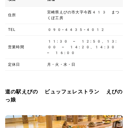
宮崎県えびの市大字今西413 まつ
住所
くぼ工房
TEL
090-4435-4012
11:30 – 12:50、13:
営業時間
00 – 14:20、14:30
– 16:00
定休日
月・火・水・日
道の駅えびの ビュッフェレストラン えびの
っ娘