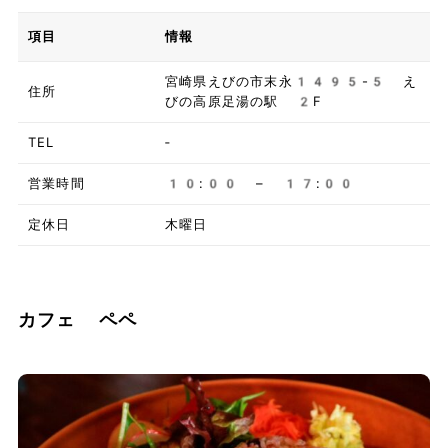
項目
情報
宮崎県えびの市末永1495-5 え
住所
びの高原足湯の駅 2F
TEL
‐
営業時間
10:00 – 17:00
定休日
木曜日
カフェ ペペ