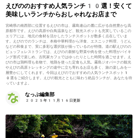
えびののおすすめ人気ランチ10選！安くて
美味しいランチからおしゃれなお店まで
宮崎県の南西部に位置するえびの市は、霧島連山の麓に広がる自然豊かな高
原都市です。えびの高原や白鳥温泉など、観光スポットも充実しているこの
エリアには、地元の食材を活かしたランチスポットが数多く点在していま
す。えびのでのランチは、本格中華料理から洋食、エスニック料理、うどん
などの和食まで、実に多彩な選択肢が揃っているのが特徴。道の駅えびのの
ビュッフェレストランでは、えびのの新鮮な野菜や肉を使った料理がバイキ
ング形式で楽しめ、古民家カフェではゆったりとした時間を過ごせます。え
びの市は鶏料理も名物で、地鶏を使った定食も人気。霧島ジオパークの観光
やえびの高原トレッキングの途中に立ち寄れるお店も多く、旅の楽しみを一
層豊かにしてくれます。今回はえびのでおすすめの人気ランチスポット1
0選をご紹介します。えびの観光とともに味わう絶品ランチが、あなたを待
っていますよ。
なっぷ編集部
2025年11月16日更新