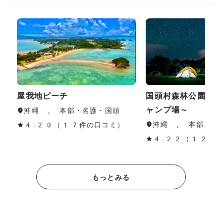
屋我地ビーチ
国頭村森林公園～
ャンプ場～
沖縄 , 本部・名護・国頭
沖縄 , 本部・名
4.20（17件の口コミ）
4.22（12件
もっとみる