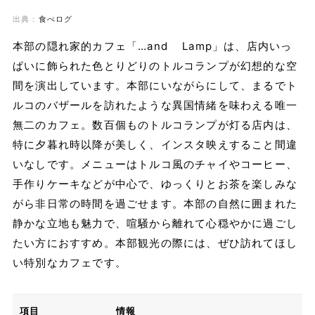
出典：
食べログ
本部の隠れ家的カフェ「…and Lamp」は、店内いっ
ぱいに飾られた色とりどりのトルコランプが幻想的な空
間を演出しています。本部にいながらにして、まるでト
ルコのバザールを訪れたような異国情緒を味わえる唯一
無二のカフェ。数百個ものトルコランプが灯る店内は、
特に夕暮れ時以降が美しく、インスタ映えすること間違
いなしです。メニューはトルコ風のチャイやコーヒー、
手作りケーキなどが中心で、ゆっくりとお茶を楽しみな
がら非日常の時間を過ごせます。本部の自然に囲まれた
静かな立地も魅力で、喧騒から離れて心穏やかに過ごし
たい方におすすめ。本部観光の際には、ぜひ訪れてほし
い特別なカフェです。
項目
情報