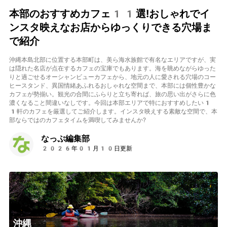
本部のおすすめカフェ11選!おしゃれでイ
ンスタ映えなお店からゆっくりできる穴場ま
で紹介
沖縄本島北部に位置する本部町は、美ら海水族館で有名なエリアですが、実
は隠れた名店が点在するカフェの宝庫でもあります。海を眺めながらゆった
りと過ごせるオーシャンビューカフェから、地元の人に愛される穴場のコー
ヒースタンド、異国情緒あふれるおしゃれな空間まで、本部には個性豊かな
カフェが勢揃い。観光の合間にふらりと立ち寄れば、旅の思い出がさらに色
濃くなること間違いなしです。今回は本部エリアで特におすすめしたい1
1軒のカフェを厳選してご紹介します。インスタ映えする素敵な空間で、本
部ならではのカフェタイムを満喫してみませんか?
なっぷ編集部
2026年01月10日更新
沖縄