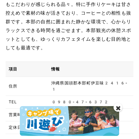
もこだわりが感じられる品々。特に手作りケーキは甘さ
控えめで素材の味が活きており、コーヒーとの相性も抜
群です。本部の自然に囲まれた静かな環境で、心からリ
ラックスできる時間を過ごせます。本部観光の休憩スポ
ットとしても、ゆっくりカフェタイムを楽しむ目的地と
しても最適です。
項目
情報
沖縄県国頭郡本部町伊豆味2416-
住所
1
TEL
0980-47-6372
✖️
営業時間
11:30〜16:00
定休日
火曜日・水曜日