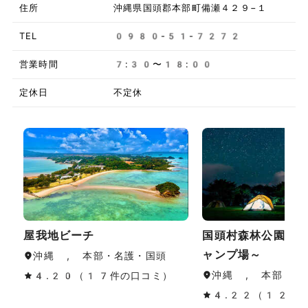
住所
沖縄県国頭郡本部町備瀬４２９−１
TEL
0980-51-7272
営業時間
7:30〜18:00
定休日
不定休
屋我地ビーチ
国頭村森林公園～
ャンプ場～
沖縄 , 本部・名護・国頭
沖縄 , 本部・名
4.20（17件の口コミ）
4.22（12件