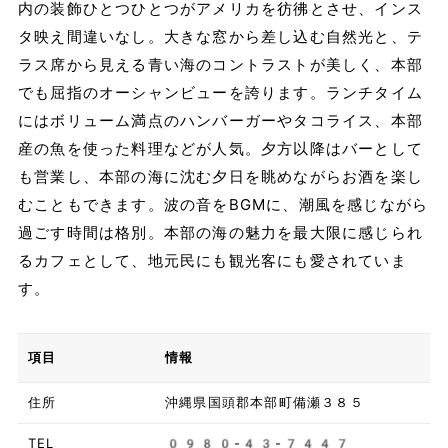
内の装飾ひとつひとつがアメリカを彷彿とさせ、インス
タ映え間違いなし。大きな窓から差し込む自然光と、テ
ラス席から見える青い海のコントラストが美しく、本部
でも屈指のオーシャンビューを誇ります。ランチタイム
にはボリューム満点のハンバーガーやタコライス、本部
産の魚を使った料理などが人気。夕方以降はバーとして
も営業し、本部の海に沈む夕日を眺めながらお酒を楽し
むこともできます。波の音をBGMに、潮風を感じながら
過ごす時間は格別。本部の海の魅力を最大限に感じられ
るカフェとして、地元民にも観光客にも愛されていま
す。
項目
情報
住所
沖縄県国頭郡本部町備瀬３８５
TEL
0980-43-7447