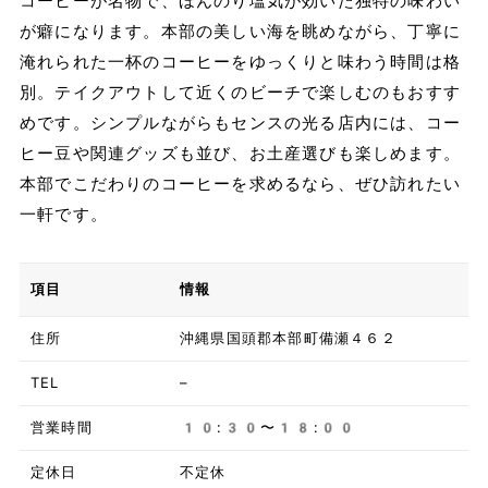
コーヒーが名物で、ほんのり塩気が効いた独特の味わい
が癖になります。本部の美しい海を眺めながら、丁寧に
淹れられた一杯のコーヒーをゆっくりと味わう時間は格
別。テイクアウトして近くのビーチで楽しむのもおすす
めです。シンプルながらもセンスの光る店内には、コー
ヒー豆や関連グッズも並び、お土産選びも楽しめます。
本部でこだわりのコーヒーを求めるなら、ぜひ訪れたい
一軒です。
項目
情報
住所
沖縄県国頭郡本部町備瀬４６２
TEL
–
営業時間
10:30〜18:00
定休日
不定休