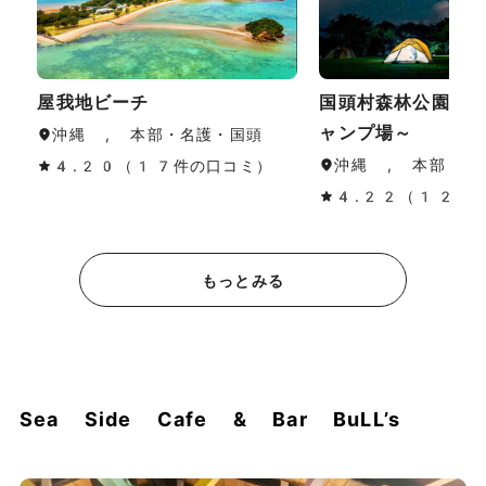
屋我地ビーチ
国頭村森林公園～
ャンプ場～
沖縄 , 本部・名護・国頭
沖縄 , 本部・名
4.20（17件の口コミ）
4.22（12件
もっとみる
Sea Side Cafe & Bar BuLL’s