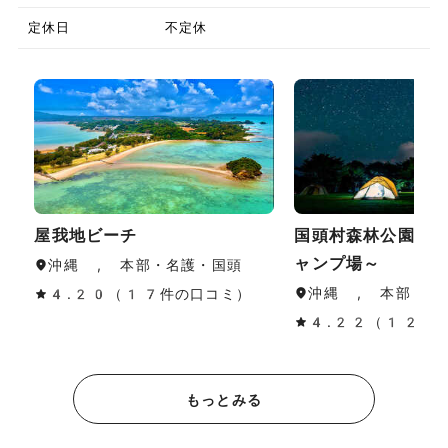
定休日
不定休
屋我地ビーチ
国頭村森林公園～
ャンプ場～
沖縄 , 本部・名護・国頭
沖縄 , 本部・名
4.20（17件の口コミ）
4.22（12件
もっとみる