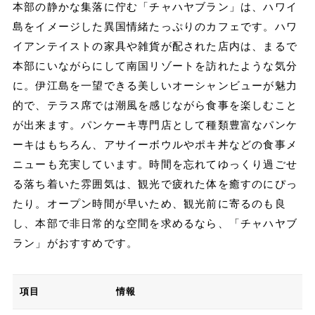
本部の静かな集落に佇む「チャハヤブラン」は、ハワイ
島をイメージした異国情緒たっぷりのカフェです。ハワ
イアンテイストの家具や雑貨が配された店内は、まるで
本部にいながらにして南国リゾートを訪れたような気分
に。伊江島を一望できる美しいオーシャンビューが魅力
的で、テラス席では潮風を感じながら食事を楽しむこと
が出来ます。パンケーキ専門店として種類豊富なパンケ
ーキはもちろん、アサイーボウルやポキ丼などの食事メ
ニューも充実しています。時間を忘れてゆっくり過ごせ
る落ち着いた雰囲気は、観光で疲れた体を癒すのにぴっ
たり。オープン時間が早いため、観光前に寄るのも良
し、本部で非日常的な空間を求めるなら、「チャハヤブ
ラン」がおすすめです。
項目
情報