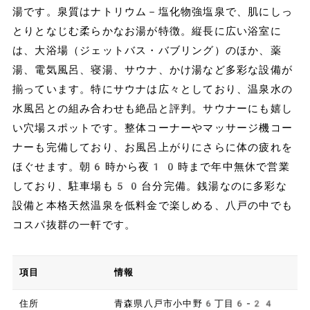
湯です。泉質はナトリウム－塩化物強塩泉で、肌にしっ
とりとなじむ柔らかなお湯が特徴。縦長に広い浴室に
は、大浴場（ジェットバス・バブリング）のほか、薬
湯、電気風呂、寝湯、サウナ、かけ湯など多彩な設備が
揃っています。特にサウナは広々としており、温泉水の
水風呂との組み合わせも絶品と評判。サウナーにも嬉し
い穴場スポットです。整体コーナーやマッサージ機コー
ナーも完備しており、お風呂上がりにさらに体の疲れを
ほぐせます。朝6時から夜10時まで年中無休で営業
しており、駐車場も50台分完備。銭湯なのに多彩な
設備と本格天然温泉を低料金で楽しめる、八戸の中でも
コスパ抜群の一軒です。
項目
情報
住所
青森県八戸市小中野6丁目6-24