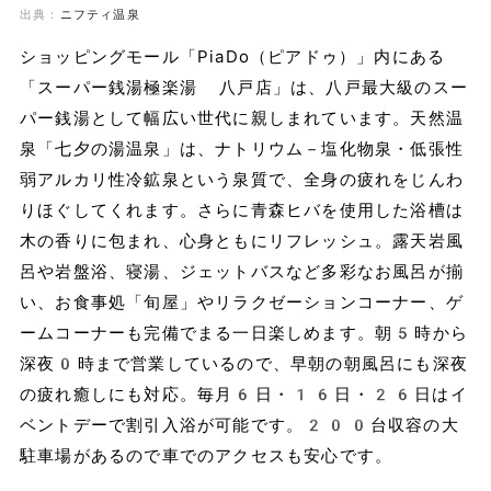
出典：
ニフティ温泉
ショッピングモール「PiaDo（ピアドゥ）」内にある
「スーパー銭湯極楽湯 八戸店」は、八戸最大級のスー
パー銭湯として幅広い世代に親しまれています。天然温
泉「七夕の湯温泉」は、ナトリウム－塩化物泉・低張性
弱アルカリ性冷鉱泉という泉質で、全身の疲れをじんわ
りほぐしてくれます。さらに青森ヒバを使用した浴槽は
木の香りに包まれ、心身ともにリフレッシュ。露天岩風
呂や岩盤浴、寝湯、ジェットバスなど多彩なお風呂が揃
い、お食事処「旬屋」やリラクゼーションコーナー、ゲ
ームコーナーも完備でまる一日楽しめます。朝5時から
深夜0時まで営業しているので、早朝の朝風呂にも深夜
の疲れ癒しにも対応。毎月6日・16日・26日はイ
ベントデーで割引入浴が可能です。200台収容の大
駐車場があるので車でのアクセスも安心です。