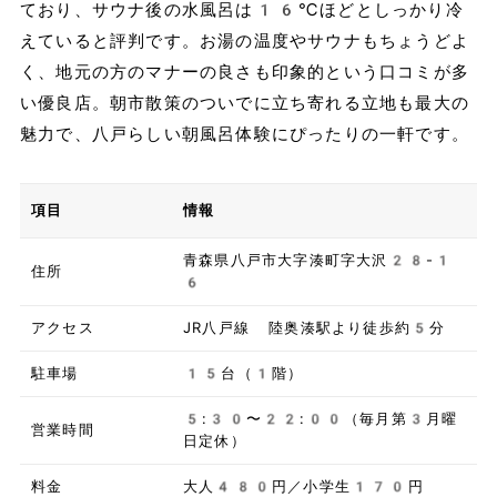
ており、サウナ後の水風呂は16℃ほどとしっかり冷
えていると評判です。お湯の温度やサウナもちょうどよ
く、地元の方のマナーの良さも印象的という口コミが多
い優良店。朝市散策のついでに立ち寄れる立地も最大の
魅力で、八戸らしい朝風呂体験にぴったりの一軒です。
項目
情報
青森県八戸市大字湊町字大沢28-1
住所
6
アクセス
JR八戸線 陸奥湊駅より徒歩約5分
駐車場
15台（1階）
5:30〜22:00（毎月第3月曜
営業時間
日定休）
料金
大人480円／小学生170円