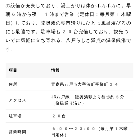
の設備が充実しており、湯上がりは体がポカポカに。早
朝6時から夜11時まで営業（定休日：毎月第1木曜
日）しており、陸奥湊の朝市帰りにひとっ風呂浴びるの
にも最適です。駐車場も20台完備しており、観光つ
いでに気軽に立ち寄れる、八戸らしさ満点の温泉銭湯で
す。
項目
情報
住所
青森県八戸市大字湊町字柳町24
JR八戸線 陸奥湊駅より徒歩約5分
アクセス
（柳橋通り沿い）
駐車場
20台
6:00〜23:00（毎月第1木曜
営業時間
日定休）