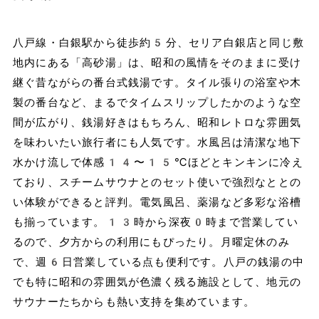
八戸線・白銀駅から徒歩約5分、セリア白銀店と同じ敷
地内にある「高砂湯」は、昭和の風情をそのままに受け
継ぐ昔ながらの番台式銭湯です。タイル張りの浴室や木
製の番台など、まるでタイムスリップしたかのような空
間が広がり、銭湯好きはもちろん、昭和レトロな雰囲気
を味わいたい旅行者にも人気です。水風呂は清潔な地下
水かけ流しで体感14〜15℃ほどとキンキンに冷え
ており、スチームサウナとのセット使いで強烈なととの
い体験ができると評判。電気風呂、薬湯など多彩な浴槽
も揃っています。13時から深夜0時まで営業してい
るので、夕方からの利用にもぴったり。月曜定休のみ
で、週6日営業している点も便利です。八戸の銭湯の中
でも特に昭和の雰囲気が色濃く残る施設として、地元の
サウナーたちからも熱い支持を集めています。