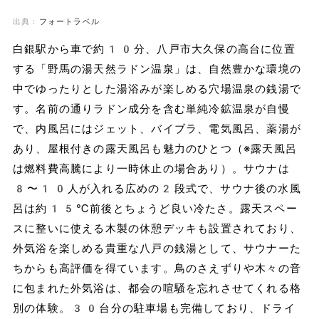
出典：
フォートラベル
白銀駅から車で約10分、八戸市大久保の高台に位置
する「野馬の湯天然ラドン温泉」は、自然豊かな環境の
中でゆったりとした湯浴みが楽しめる穴場温泉の銭湯で
す。名前の通りラドン成分を含む単純冷鉱温泉が自慢
で、内風呂にはジェット、バイブラ、電気風呂、薬湯が
あり、屋根付きの露天風呂も魅力のひとつ（※露天風呂
は燃料費高騰により一時休止の場合あり）。サウナは
8〜10人が入れる広めの2段式で、サウナ後の水風
呂は約15℃前後とちょうど良い冷たさ。露天スペー
スに整いに使える木製の休憩デッキも設置されており、
外気浴を楽しめる貴重な八戸の銭湯として、サウナーた
ちからも高評価を得ています。鳥のさえずりや木々の音
に包まれた外気浴は、都会の喧騒を忘れさせてくれる格
別の体験。30台分の駐車場も完備しており、ドライ