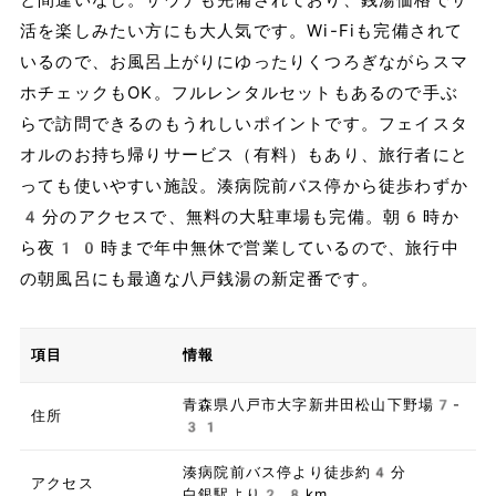
と間違いなし。サウナも完備されており、銭湯価格でサ
活を楽しみたい方にも大人気です。Wi-Fiも完備されて
いるので、お風呂上がりにゆったりくつろぎながらスマ
ホチェックもOK。フルレンタルセットもあるので手ぶ
らで訪問できるのもうれしいポイントです。フェイスタ
オルのお持ち帰りサービス（有料）もあり、旅行者にと
っても使いやすい施設。湊病院前バス停から徒歩わずか
4分のアクセスで、無料の大駐車場も完備。朝6時か
ら夜10時まで年中無休で営業しているので、旅行中
の朝風呂にも最適な八戸銭湯の新定番です。
項目
情報
青森県八戸市大字新井田松山下野場7-
住所
31
湊病院前バス停より徒歩約4分
アクセス
白銀駅より2.8km