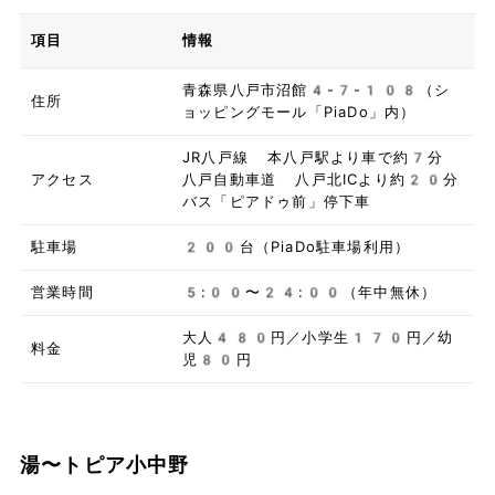
項目
情報
青森県八戸市沼館4-7-108（シ
住所
ョッピングモール「PiaDo」内）
JR八戸線 本八戸駅より車で約7分
アクセス
八戸自動車道 八戸北ICより約20分
バス「ピアドゥ前」停下車
駐車場
200台（PiaDo駐車場利用）
営業時間
5:00〜24:00（年中無休）
大人480円／小学生170円／幼
料金
児80円
湯〜トピア小中野