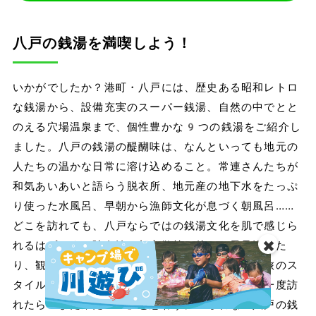
八戸の銭湯を満喫しよう！
いかがでしたか？港町・八戸には、歴史ある昭和レトロ
な銭湯から、設備充実のスーパー銭湯、自然の中でとと
のえる穴場温泉まで、個性豊かな9つの銭湯をご紹介し
ました。八戸の銭湯の醍醐味は、なんといっても地元の
人たちの温かな日常に溶け込めること。常連さんたちが
和気あいあいと語らう脱衣所、地元産の地下水をたっぷ
り使った水風呂、早朝から漁師文化が息づく朝風呂……
どこを訪れても、八戸ならではの銭湯文化を肌で感じら
✖️
れるはずです。陸奥湊の朝市散策の後に一風呂浴びた
り、観光の疲れを夜の銭湯でゆっくり癒したり、旅のス
タイルに合わせた楽しみ方がたくさんあります。一度訪
れたら「また来たい！」と思わずにいられない八戸の銭