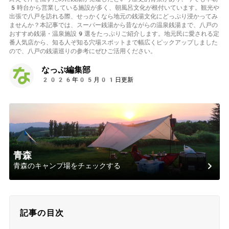
5時台から営業している施設が多く、朝風呂文化が根付いています。観光や
出張で八戸を訪れる際、せっかくなら地元の銭湯文化にどっぷり浸かってみ
ませんか？本記事では、スーパー銭湯から昔ながらの温泉銭湯まで、八戸の
おすすめ銭湯・温泉施設9選をたっぷりご紹介します。地元民に愛される定
番人気店から、知る人ぞ知る穴場スポットまで幅広くピックアップしました
ので、八戸の銭湯巡りの参考にぜひご活用ください。
なっぷ編集部
2026年05月01日更新
青森
青森のキャンプ場をチェックする
記事の目次