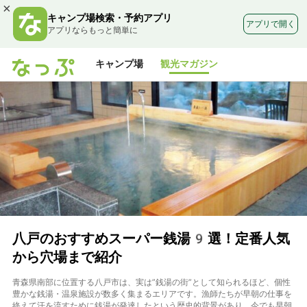
×
キャンプ場検索・予約アプリ
アプリで開く
アプリならもっと簡単に
キャンプ場
観光マガジン
八戸のおすすめスーパー銭湯9選！定番人気
から穴場まで紹介
青森県南部に位置する八戸市は、実は”銭湯の街”として知られるほど、個性
豊かな銭湯・温泉施設が数多く集まるエリアです。漁師たちが早朝の仕事を
終えて汗を流すために銭湯が発達したという歴史的背景があり、今でも早朝