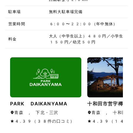
駐車場
無料大駐車場完備
営業時間
6:00〜22:00（年中無休）
大人（中学生以上）480円／小学生
料金
150円／幼児50円
PARK DAIKANYAMA
十和田市営宇樽部
青森 , 下北・三沢
青森 , 十和田湖
4.39（38件の口コミ）
4.39（149