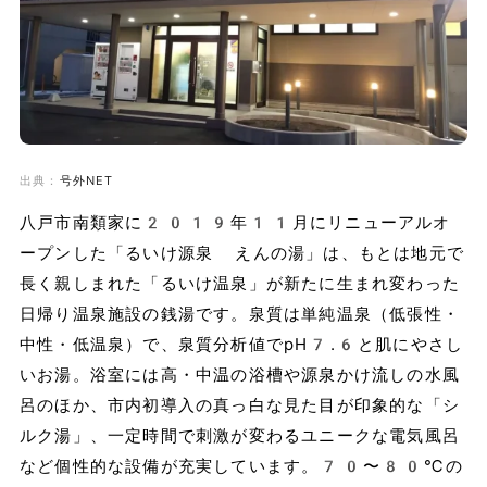
出典：
号外NET
八戸市南類家に2019年11月にリニューアルオ
ープンした「るいけ源泉 えんの湯」は、もとは地元で
長く親しまれた「るいけ温泉」が新たに生まれ変わった
日帰り温泉施設の銭湯です。泉質は単純温泉（低張性・
中性・低温泉）で、泉質分析値でpH7.6と肌にやさし
いお湯。浴室には高・中温の浴槽や源泉かけ流しの水風
呂のほか、市内初導入の真っ白な見た目が印象的な「シ
ルク湯」、一定時間で刺激が変わるユニークな電気風呂
など個性的な設備が充実しています。70〜80℃の