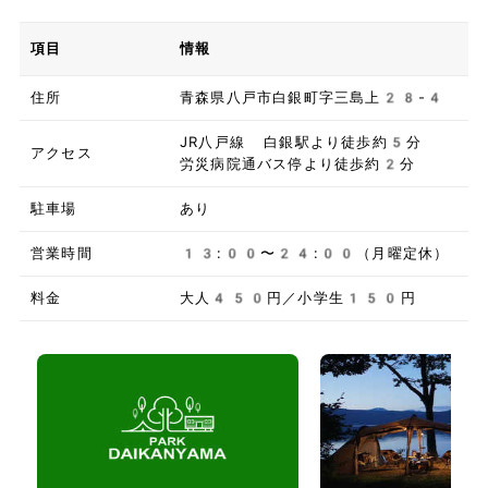
項目
情報
住所
青森県八戸市白銀町字三島上28-4
JR八戸線 白銀駅より徒歩約5分
アクセス
労災病院通バス停より徒歩約2分
駐車場
あり
営業時間
13:00〜24:00（月曜定休）
料金
大人450円／小学生150円