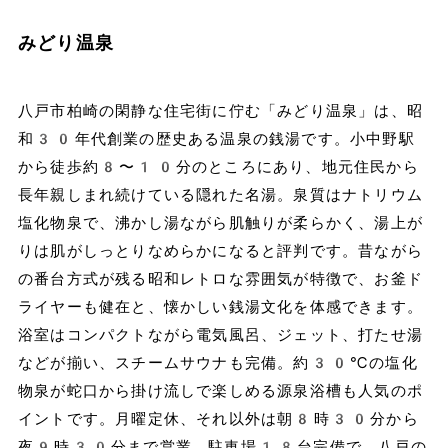
みどり温泉
八戸市柏崎の閑静な住宅街に佇む「みどり温泉」は、昭
和30年代創業の歴史ある温泉の銭湯です。小中野駅
から徒歩約8〜10分のところにあり、地元住民から
長年親しまれ続けている隠れた名湯。泉質はナトリウム
塩化物泉で、沸かし湯ながら肌触りが柔らかく、湯上が
りは肌がしっとりなめらかになると評判です。昔ながら
の番台方式が残る昭和レトロな雰囲気が特徴で、お釜ド
ライヤーも健在と、懐かしい銭湯文化を体感できます。
浴室はコンパクトながら電気風呂、ジェット、打たせ湯
などが揃い、スチームサウナも完備。約30℃の塩化
物泉が蛇口から掛け流しで楽しめる源泉浴槽も人気のポ
イントです。月曜定休、それ以外は朝8時30分から
夜9時30分まで営業。駐車場18台完備で、八戸の