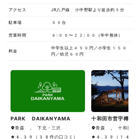
アクセス
JR八戸線 小中野駅より徒歩約5分
駐車場
50台
営業時間
6:00〜22:00（年中無休）
中学生以上450円／小学生150
料金
円／幼児60円
PARK DAIKANYAMA
十和田市営宇樽部
青森 , 下北・三沢
青森 , 十和田湖
4.39（38件の口コミ）
4.39（149