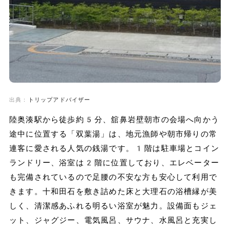
出典：
トリップアドバイザー
陸奥湊駅から徒歩約5分、舘鼻岩壁朝市の会場へ向かう
途中に位置する「双葉湯」は、地元漁師や朝市帰りの常
連客に愛される人気の銭湯です。1階は駐車場とコイン
ランドリー、浴室は2階に位置しており、エレベーター
も完備されているので足腰の不安な方も安心して利用で
きます。十和田石を敷き詰めた床と大理石の浴槽縁が美
しく、清潔感あふれる明るい浴室が魅力。設備面もジェ
ット、ジャグジー、電気風呂、サウナ、水風呂と充実し