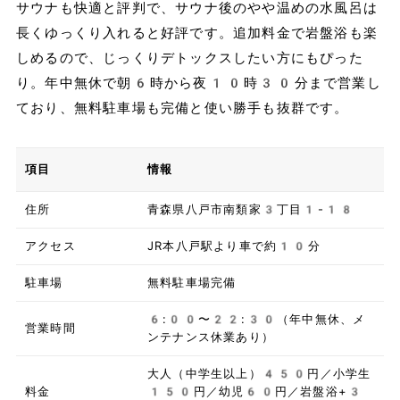
サウナも快適と評判で、サウナ後のやや温めの水風呂は
長くゆっくり入れると好評です。追加料金で岩盤浴も楽
しめるので、じっくりデトックスしたい方にもぴった
り。年中無休で朝6時から夜10時30分まで営業し
ており、無料駐車場も完備と使い勝手も抜群です。
項目
情報
住所
青森県八戸市南類家3丁目1-18
アクセス
JR本八戸駅より車で約10分
駐車場
無料駐車場完備
6:00〜22:30（年中無休、メ
営業時間
ンテナンス休業あり）
大人（中学生以上）450円／小学生
料金
150円／幼児60円／岩盤浴+3