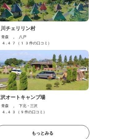
名川チェリリン村
青森 , 八戸
4.47（13件の口コミ）
三沢オートキャンプ場
青森 , 下北・三沢
4.43（9件の口コミ）
もっとみる