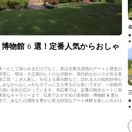
・博物館6選！定番人気からおしゃ
本一として知られるだけでなく、実は北東北屈指のアートと歴史の
背景に、明治・大正期のレトロな洋館や、現代的なセンスが光る美
統工芸「こぎん刺し」を伝える展示館など、訪れる人の知的好奇心
しみながらおしゃれなカフェに立ち寄るのも良いですが、一歩館内
の深い文化が広がっています。本記事では、定番の観光ルートに加
家的なギャラリーまで、弘前でおすすめの美術館・博物館6選を
街で、あなたの感性を豊かに彩る特別なアート体験を探しに出かけ