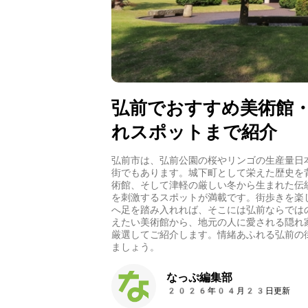
弘前でおすすめ美術館
れスポットまで紹介
弘前市は、弘前公園の桜やリンゴの生産量日
街でもあります。城下町として栄えた歴史を
術館、そして津軽の厳しい冬から生まれた伝
を刺激するスポットが満載です。街歩きを楽
へ足を踏み入れれば、そこには弘前ならでは
えたい美術館から、地元の人に愛される隠れ
厳選してご紹介します。情緒あふれる弘前の
ましょう。
なっぷ編集部
2026年04月23日更新