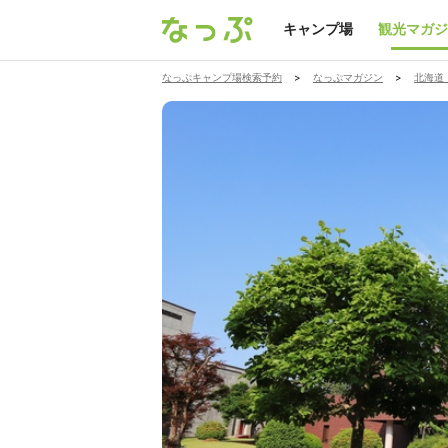
キャンプ場
観光マガジ
なっぷキャンプ場検索予約
>
なっぷマガジン
>
北海道