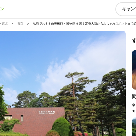
ン
キャン
・東北
>
青森
>
弘前でおすすめ美術館・博物館6選！定番人気からおしゃれスポットまで