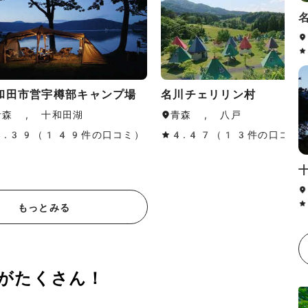
和田市営宇樽部キャンプ場
名川チェリリン村
青森 , 十和田湖
青森 , 八戸
4.39（149件の口コミ）
4.47（13件の口コミ
もっとみる
がたくさん！