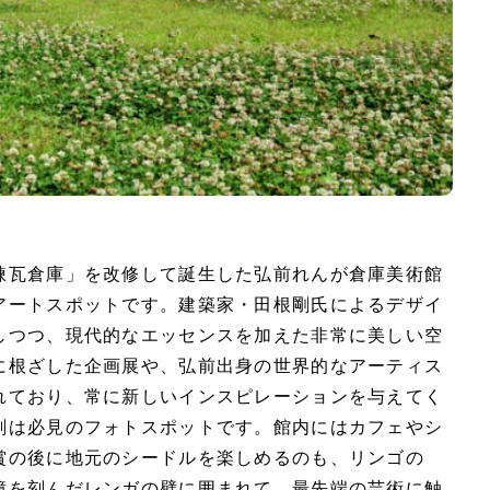
煉瓦倉庫」を改修して誕生した弘前れんが倉庫美術館
アートスポットです。建築家・田根剛氏によるデザイ
しつつ、現代的なエッセンスを加えた非常に美しい空
に根ざした企画展や、弘前出身の世界的なアーティス
れており、常に新しいインスピレーションを与えてく
刻は必見のフォトスポットです。館内にはカフェやシ
賞の後に地元のシードルを楽しめるのも、リンゴの
憶を刻んだレンガの壁に囲まれて、最先端の芸術に触