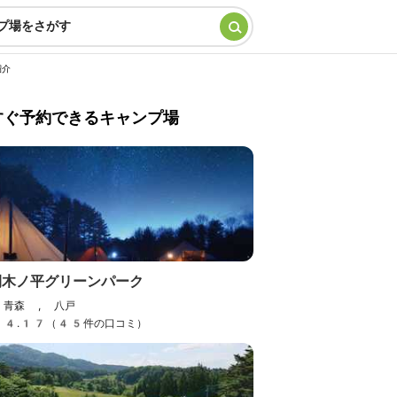
プ場をさがす
紹介
すぐ予約できるキャンプ場
間木ノ平グリーンパーク
青森 , 八戸
4.17（45件の口コミ）