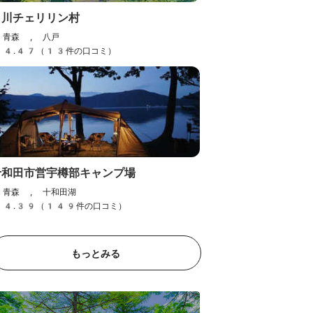
名川チェリリン村
青森 , 八戸
4.47（13件の口コミ）
小川原湖畔キャンプ場・コテ
ージ
青森 , 下北・三沢
）
4.28（19件の口コミ）
十和田市営宇樽部キャンプ場
青森 , 十和田湖
4.39（149件の口コミ）
もっとみる