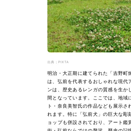
出典；PIXTA
明治・大正期に建てられた「吉野町
は、弘前を代表するおしゃれな現代
ンは、歴史あるレンガの質感を生か
間となっています。ここでは、地域
ト・奈良美智氏の作品なども展示さ
れます。特に「弘前犬」の巨大な彫
ョップも併設されており、アート鑑
街・弘前ならではの贅沢。歴史の記