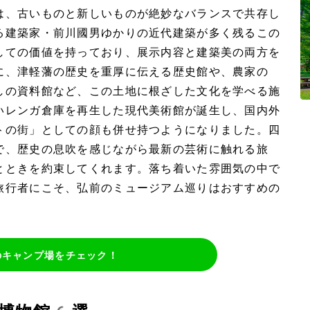
は、古いものと新しいものが絶妙なバランスで共存し
る建築家・前川國男ゆかりの近代建築が多く残るこの
しての価値を持っており、展示内容と建築美の両方を
に、津軽藩の歴史を重厚に伝える歴史館や、農家の
しの資料館など、この土地に根ざした文化を学べる施
いレンガ倉庫を再生した現代美術館が誕生し、国内外
トの街」としての顔も併せ持つようになりました。四
で、歴史の息吹を感じながら最新の芸術に触れる旅
とときを約束してくれます。落ち着いた雰囲気の中で
旅行者にこそ、弘前のミュージアム巡りはおすすめの
のキャンプ場をチェック！