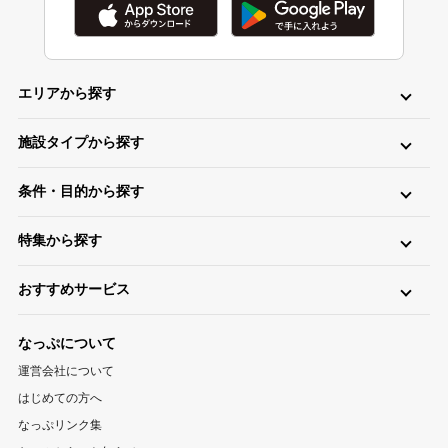
エリアから探す
北海道・東北
施設タイプから探す
北海道キャンプ場
青森キャンプ場
岩手キャンプ場
ロッジ・ログハウス・コテージ
バンガロー
キャビン（ケビン）
宮城キャンプ場
秋田キャンプ場
山形キャンプ場
条件・目的から探す
区画サイト
フリーサイト
トレーラーハウス
ティピー
パオ
福島キャンプ場
日帰り・デイキャンプ
川（川遊び）
海（海水浴）
湖
高原
ツリーハウス・その他
グランピング
特集から探す
無料
手ぶら（レンタル）
釣り
バイク
キャンピングカー
関東
温泉・お風呂が楽しめるキャンプ場
お風呂（立ち寄り温泉）
星空（天体観測）
アスレチック
東京キャンプ場
神奈川キャンプ場
埼玉キャンプ場
おすすめサービス
ペットと一緒に遊べるキャンプ場特集
新着キャンプ場
自転車
直火
ペット
千葉キャンプ場
キャンプ情報サイト CAMP HACK
茨城キャンプ場
栃木キャンプ場
1区画100平米以上のキャンプ場特集
海が近いキャンプ場特集
なっぷについて
群馬キャンプ場
登山情報サイト YAMA HACK
釣り情報サイト TSURIHACK
スマートチェックインが利用できるキャンプ特集
運営会社について
自転車情報サイト CYCLEHACK
雨でも安心！キャンプ場特集
夏休みキャンプ場特集
北陸・甲信越
はじめての方へ
バーベキュー情報サイト BBQ HACK
標高が高いキャンプ場特集
川遊びが楽しめるキャンプ場特集
山梨キャンプ場
長野キャンプ場
新潟キャンプ場
なっぷリンク集
中古アウトドア用品販売サイト UZD