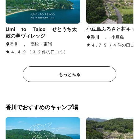
小豆島ふるさと村キャ
Umi to Taico せとうち太
鼓の鼻ヴィレッジ
香川 , 小豆島
香川 , 高松・東讃
4.75（4件の口コミ
4.49（32件の口コミ）
もっとみる
香川でおすすめのキャンプ場