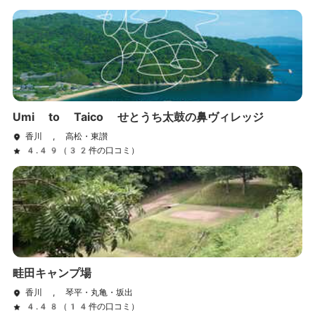
Umi to Taico せとうち太鼓の鼻ヴィレッジ
香川 , 高松・東讃
4.49（32件の口コミ）
畦田キャンプ場
香川 , 琴平・丸亀・坂出
4.48（14件の口コミ）