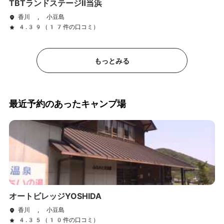
TBTランドステージⅡ当浜
香川 , 小豆島
4.39（17件の口コミ）
もっとみる
最近予約のあったキャンプ場
オートビレッジYOSHIDA
香川 , 小豆島
4.35（10件の口コミ）