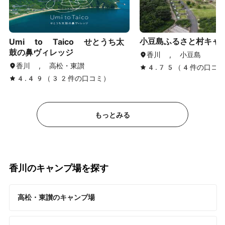
小豆島ふるさと村キャ
Umi to Taico せとうち太
鼓の鼻ヴィレッジ
香川 , 小豆島
香川 , 高松・東讃
4.75（4件の口コミ
4.49（32件の口コミ）
もっとみる
香川のキャンプ場を探す
高松・東讃のキャンプ場