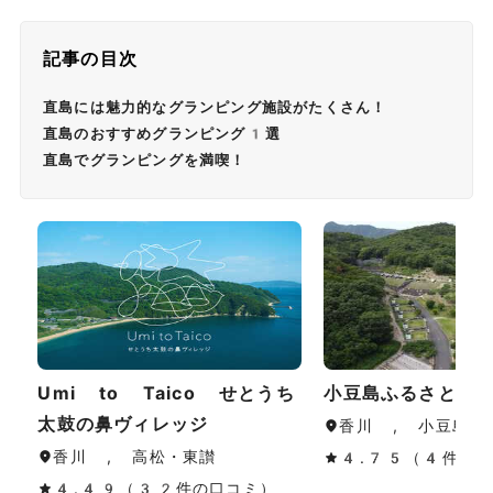
記事の目次
直島には魅力的なグランピング施設がたくさん！
直島のおすすめグランピング1選
直島でグランピングを満喫！
Umi to Taico せとうち
小豆島ふるさと村
太鼓の鼻ヴィレッジ
香川 , 小豆島
香川 , 高松・東讃
4.75（4件の口
4.49（32件の口コミ）