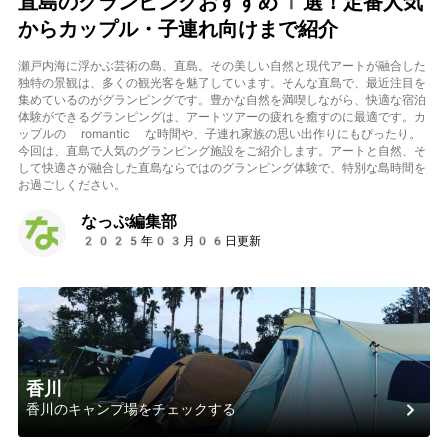
直島のグランピングおすすめ1選！定番人気
からカップル・子連れ向けまで紹介
瀬戸内海に浮かぶ芸術の島、直島。その美しい自然と現代アートが融合した
独特の景観は、多くの観光客を魅了しています。そんな直島で、最近注目を
集めているのがグランピングです。豊かな自然を満喫しながら、快適な宿泊
体験ができるグランピングは、アートツアーの疲れを癒すのに最適です。カ
ップルの romantic な時間や、子連れ家族の思い出作りにもぴったり。
今回は、直島で人気のグランピング施設をご紹介します。アートと自然、そ
して快適さが融合した直島ならではのグランピング体験で、特別な島時間を
お過ごしください。
なっぷ編集部
2025年03月06日更新
香川
香川のキャンプ場をチェックする