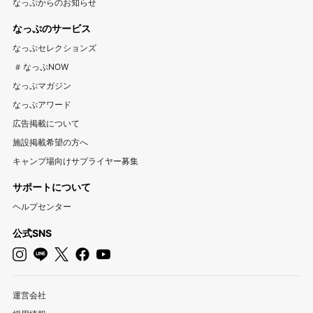
なっぷからのお知らせ
富山キャンプ場
石川キャンプ場
福井キャンプ場
アウトドア用品宅配買取サービス UZD
松島観光ナビ
なっぷのサービス
バーベキュー検索予約サイト Hero！
東海
なっぷセレクションズ
岐阜キャンプ場
静岡キャンプ場
愛知キャンプ場
#なっぷNOW
三重キャンプ場
なっぷマガジン
なっぷアワード
関西
広告掲載について
大阪キャンプ場
兵庫キャンプ場
京都キャンプ場
施設掲載希望の方へ
滋賀キャンプ場
奈良キャンプ場
和歌山キャンプ場
キャンプ場向けサプライヤー募集
サポートについて
中国・四国
ヘルプセンター
岡山キャンプ場
広島キャンプ場
鳥取キャンプ場
島根キャンプ場
山口キャンプ場
香川キャンプ場
公式SNS
徳島キャンプ場
愛媛キャンプ場
高知キャンプ場
九州・沖縄
運営会社
福岡キャンプ場
佐賀キャンプ場
長崎キャンプ場