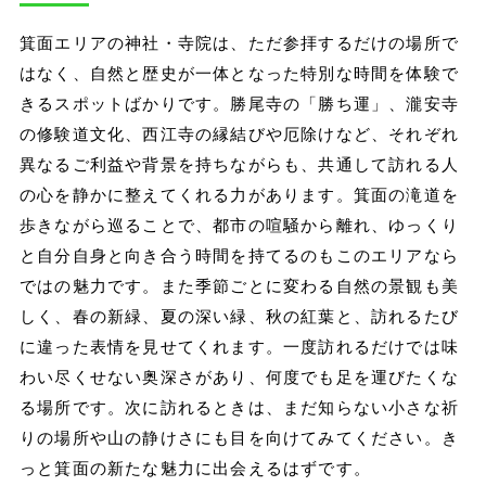
箕面エリアの神社・寺院は、ただ参拝するだけの場所で
はなく、自然と歴史が一体となった特別な時間を体験で
きるスポットばかりです。勝尾寺の「勝ち運」、瀧安寺
の修験道文化、西江寺の縁結びや厄除けなど、それぞれ
異なるご利益や背景を持ちながらも、共通して訪れる人
の心を静かに整えてくれる力があります。箕面の滝道を
歩きながら巡ることで、都市の喧騒から離れ、ゆっくり
と自分自身と向き合う時間を持てるのもこのエリアなら
ではの魅力です。また季節ごとに変わる自然の景観も美
しく、春の新緑、夏の深い緑、秋の紅葉と、訪れるたび
に違った表情を見せてくれます。一度訪れるだけでは味
わい尽くせない奥深さがあり、何度でも足を運びたくな
る場所です。次に訪れるときは、まだ知らない小さな祈
りの場所や山の静けさにも目を向けてみてください。き
っと箕面の新たな魅力に出会えるはずです。