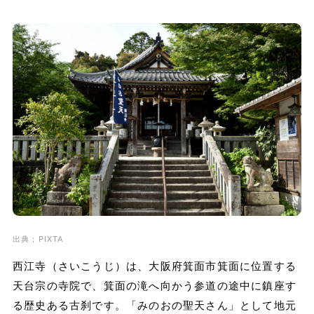
出典；PIXTA
西江寺（さいこうじ）は、大阪府箕面市箕面に位置する
天台宗の寺院で、箕面の滝へ向かう参道の途中に鎮座す
る歴史ある古刹です。「みのおの聖天さん」として地元