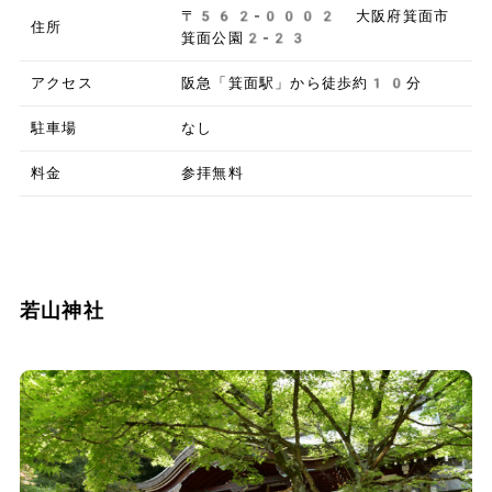
〒562-0002 大阪府箕面市
住所
箕面公園2-23
アクセス
阪急「箕面駅」から徒歩約10分
駐車場
なし
料金
参拝無料
若山神社