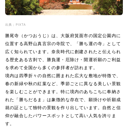
出典；PIXTA
勝尾寺（かつおうじ）は、大阪府箕面市の国定公園内に
位置する高野山真言宗の寺院で、「勝ち運の寺」として
広く知られています。奈良時代に創建されたと伝えられ
る歴史ある古刹で、勝負運・厄除け・開運祈願のご利益
を求めて全国から多くの参拝者が訪れます。
境内は四季折々の自然に囲まれた広大な敷地が特徴で、
春の新緑や秋の紅葉など、季節ごとに異なる美しい景観
を楽しむことができます。特に境内のあちこちに奉納さ
れた「勝ちだるま」は象徴的な存在で、願掛けや祈願成
就の証として独特の景観を作り出しています。自然と信
仰が融合したパワースポットとして高い人気を誇りま
す。