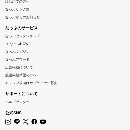
はじめての方へ
バーベキュー情報サイト BBQ HACK
標高が高いキャンプ場特集
川遊びが楽しめるキャンプ場特集
山梨キャンプ場
長野キャンプ場
新潟キャンプ場
なっぷリンク集
中古アウトドア用品販売サイト UZD
なっぷからのお知らせ
富山キャンプ場
石川キャンプ場
福井キャンプ場
アウトドア用品宅配買取サービス UZD
松島観光ナビ
なっぷのサービス
バーベキュー検索予約サイト Hero！
東海
なっぷセレクションズ
岐阜キャンプ場
静岡キャンプ場
愛知キャンプ場
#なっぷNOW
三重キャンプ場
なっぷマガジン
なっぷアワード
関西
広告掲載について
大阪キャンプ場
兵庫キャンプ場
京都キャンプ場
施設掲載希望の方へ
滋賀キャンプ場
奈良キャンプ場
和歌山キャンプ場
キャンプ場向けサプライヤー募集
サポートについて
中国・四国
ヘルプセンター
岡山キャンプ場
広島キャンプ場
鳥取キャンプ場
島根キャンプ場
山口キャンプ場
香川キャンプ場
公式SNS
徳島キャンプ場
愛媛キャンプ場
高知キャンプ場