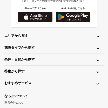
人気シーズンの予約開始や季節のおすすめ特集が届く！
iPhoneの方はこちら
Androidの方はこちら
エリアから探す
北海道・東北
施設タイプから探す
北海道キャンプ場
青森キャンプ場
岩手キャンプ場
ロッジ・ログハウス・コテージ
バンガロー
キャビン（ケビン）
宮城キャンプ場
秋田キャンプ場
山形キャンプ場
条件・目的から探す
区画サイト
フリーサイト
トレーラーハウス
ティピー
パオ
福島キャンプ場
日帰り・デイキャンプ
川（川遊び）
海（海水浴）
湖
高原
ツリーハウス・その他
グランピング
特集から探す
無料
手ぶら（レンタル）
釣り
バイク
キャンピングカー
関東
温泉・お風呂が楽しめるキャンプ場
お風呂（立ち寄り温泉）
星空（天体観測）
アスレチック
東京キャンプ場
神奈川キャンプ場
埼玉キャンプ場
おすすめサービス
ペットと一緒に遊べるキャンプ場特集
新着キャンプ場
自転車
直火
ペット
千葉キャンプ場
キャンプ情報サイト CAMP HACK
茨城キャンプ場
栃木キャンプ場
1区画100平米以上のキャンプ場特集
海が近いキャンプ場特集
なっぷについて
群馬キャンプ場
登山情報サイト YAMA HACK
釣り情報サイト TSURIHACK
スマートチェックインが利用できるキャンプ特集
運営会社について
自転車情報サイト CYCLEHACK
雨でも安心！キャンプ場特集
夏休みキャンプ場特集
北陸・甲信越