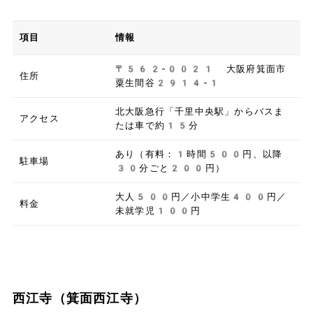
項目
情報
〒562-0021 大阪府箕面市
住所
粟生間谷2914-1
北大阪急行「千里中央駅」からバスま
アクセス
たは車で約15分
あり（有料：1時間500円、以降
駐車場
30分ごと200円）
大人500円／小中学生400円／
料金
未就学児100円
西江寺（箕面西江寺）