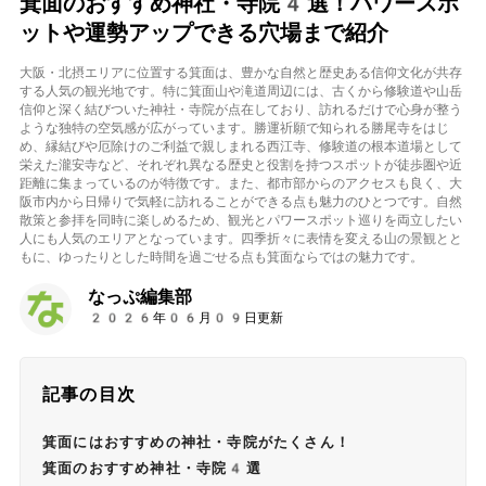
箕面のおすすめ神社・寺院4選！パワースポ
ットや運勢アップできる穴場まで紹介
大阪・北摂エリアに位置する箕面は、豊かな自然と歴史ある信仰文化が共存
する人気の観光地です。特に箕面山や滝道周辺には、古くから修験道や山岳
信仰と深く結びついた神社・寺院が点在しており、訪れるだけで心身が整う
ような独特の空気感が広がっています。勝運祈願で知られる勝尾寺をはじ
め、縁結びや厄除けのご利益で親しまれる西江寺、修験道の根本道場として
栄えた瀧安寺など、それぞれ異なる歴史と役割を持つスポットが徒歩圏や近
距離に集まっているのが特徴です。また、都市部からのアクセスも良く、大
阪市内から日帰りで気軽に訪れることができる点も魅力のひとつです。自然
散策と参拝を同時に楽しめるため、観光とパワースポット巡りを両立したい
人にも人気のエリアとなっています。四季折々に表情を変える山の景観とと
もに、ゆったりとした時間を過ごせる点も箕面ならではの魅力です。
なっぷ編集部
2026年06月09日更新
記事の目次
箕面にはおすすめの神社・寺院がたくさん！
箕面のおすすめ神社・寺院4選