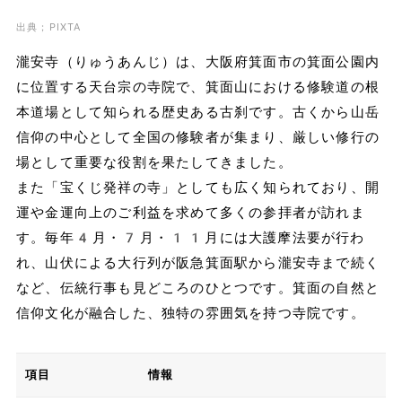
出典；PIXTA
瀧安寺（りゅうあんじ）は、大阪府箕面市の箕面公園内
に位置する天台宗の寺院で、箕面山における修験道の根
本道場として知られる歴史ある古刹です。古くから山岳
信仰の中心として全国の修験者が集まり、厳しい修行の
場として重要な役割を果たしてきました。
また「宝くじ発祥の寺」としても広く知られており、開
運や金運向上のご利益を求めて多くの参拝者が訪れま
す。毎年4月・7月・11月には大護摩法要が行わ
れ、山伏による大行列が阪急箕面駅から瀧安寺まで続く
など、伝統行事も見どころのひとつです。箕面の自然と
信仰文化が融合した、独特の雰囲気を持つ寺院です。
項目
情報