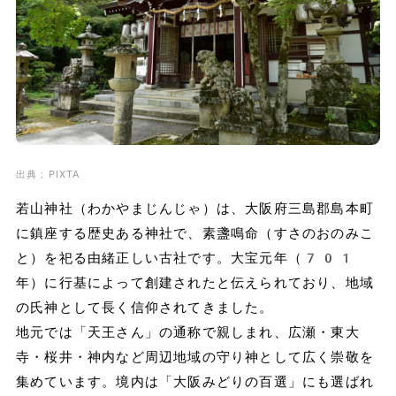
出典；PIXTA
若山神社（わかやまじんじゃ）は、大阪府三島郡島本町
に鎮座する歴史ある神社で、素盞鳴命（すさのおのみこ
と）を祀る由緒正しい古社です。大宝元年（701
年）に行基によって創建されたと伝えられており、地域
の氏神として長く信仰されてきました。
地元では「天王さん」の通称で親しまれ、広瀬・東大
寺・桜井・神内など周辺地域の守り神として広く崇敬を
集めています。境内は「大阪みどりの百選」にも選ばれ