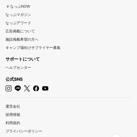
岐阜キャンプ場
静岡キャンプ場
愛知キャンプ場
#なっぷNOW
三重キャンプ場
なっぷマガジン
なっぷアワード
関西
広告掲載について
大阪キャンプ場
兵庫キャンプ場
京都キャンプ場
施設掲載希望の方へ
滋賀キャンプ場
奈良キャンプ場
和歌山キャンプ場
キャンプ場向けサプライヤー募集
サポートについて
中国・四国
ヘルプセンター
岡山キャンプ場
広島キャンプ場
鳥取キャンプ場
島根キャンプ場
山口キャンプ場
香川キャンプ場
公式SNS
徳島キャンプ場
愛媛キャンプ場
高知キャンプ場
九州・沖縄
運営会社
福岡キャンプ場
佐賀キャンプ場
長崎キャンプ場
採用情報
熊本キャンプ場
大分キャンプ場
宮崎キャンプ場
利用規約
鹿児島キャンプ場
沖縄キャンプ場
プライバシーポリシー