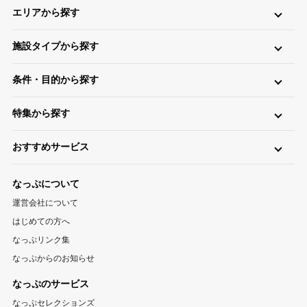
エリアから探す
北海道・東北
施設タイプから探す
北海道キャンプ場
青森キャンプ場
岩手キャンプ場
ロッジ・ログハウス・コテージ
バンガロー
キャビン（ケビン）
宮城キャンプ場
秋田キャンプ場
山形キャンプ場
条件・目的から探す
区画サイト
フリーサイト
トレーラーハウス
ティピー
パオ
福島キャンプ場
日帰り・デイキャンプ
川（川遊び）
海（海水浴）
湖
高原
ツリーハウス・その他
グランピング
特集から探す
無料
手ぶら（レンタル）
釣り
バイク
キャンピングカー
関東
温泉・お風呂が楽しめるキャンプ場
お風呂（立ち寄り温泉）
星空（天体観測）
アスレチック
東京キャンプ場
神奈川キャンプ場
埼玉キャンプ場
おすすめサービス
ペットと一緒に遊べるキャンプ場特集
新着キャンプ場
自転車
直火
ペット
千葉キャンプ場
キャンプ情報サイト CAMP HACK
茨城キャンプ場
栃木キャンプ場
1区画100平米以上のキャンプ場特集
海が近いキャンプ場特集
なっぷについて
群馬キャンプ場
登山情報サイト YAMA HACK
釣り情報サイト TSURIHACK
スマートチェックインが利用できるキャンプ特集
運営会社について
自転車情報サイト CYCLEHACK
雨でも安心！キャンプ場特集
夏休みキャンプ場特集
北陸・甲信越
はじめての方へ
バーベキュー情報サイト BBQ HACK
標高が高いキャンプ場特集
川遊びが楽しめるキャンプ場特集
山梨キャンプ場
長野キャンプ場
新潟キャンプ場
なっぷリンク集
中古アウトドア用品販売サイト UZD
なっぷからのお知らせ
富山キャンプ場
石川キャンプ場
福井キャンプ場
アウトドア用品宅配買取サービス UZD
松島観光ナビ
なっぷのサービス
バーベキュー検索予約サイト Hero！
東海
なっぷセレクションズ