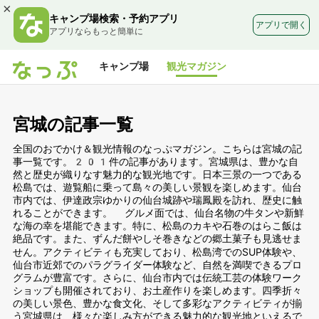
×
キャンプ場検索・予約アプリ
アプリで開く
アプリならもっと簡単に
キャンプ場
観光マガジン
宮城の記事一覧
全国のおでかけ＆観光情報のなっぷマガジン。こちらは宮城の記
事一覧です。201件の記事があります。宮城県は、豊かな自
然と歴史が織りなす魅力的な観光地です。日本三景の一つである
松島では、遊覧船に乗って島々の美しい景観を楽しめます。仙台
市内では、伊達政宗ゆかりの仙台城跡や瑞鳳殿を訪れ、歴史に触
れることができます。 グルメ面では、仙台名物の牛タンや新鮮
な海の幸を堪能できます。特に、松島のカキや石巻のはらこ飯は
絶品です。また、ずんだ餅やしそ巻きなどの郷土菓子も見逃せま
せん。アクティビティも充実しており、松島湾でのSUP体験や、
仙台市近郊でのパラグライダー体験など、自然を満喫できるプロ
グラムが豊富です。さらに、仙台市内では伝統工芸の体験ワーク
ショップも開催されており、お土産作りを楽しめます。四季折々
の美しい景色、豊かな食文化、そして多彩なアクティビティが揃
う宮城県は、様々な楽しみ方ができる魅力的な観光地といえるで