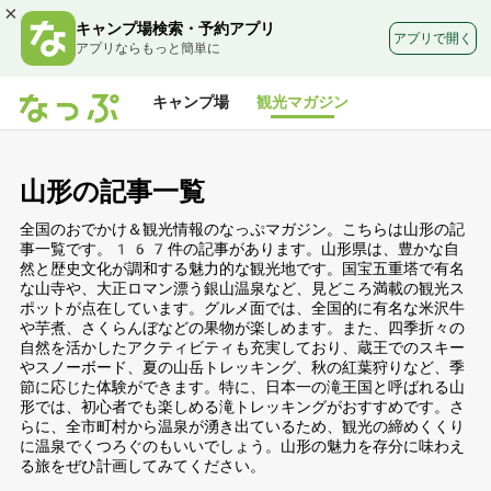
×
キャンプ場検索・予約アプリ
アプリで開く
アプリならもっと簡単に
キャンプ場
観光マガジン
山形の記事一覧
全国のおでかけ＆観光情報のなっぷマガジン。こちらは山形の記
事一覧です。167件の記事があります。山形県は、豊かな自
然と歴史文化が調和する魅力的な観光地です。国宝五重塔で有名
な山寺や、大正ロマン漂う銀山温泉など、見どころ満載の観光ス
ポットが点在しています。グルメ面では、全国的に有名な米沢牛
や芋煮、さくらんぼなどの果物が楽しめます。また、四季折々の
自然を活かしたアクティビティも充実しており、蔵王でのスキー
やスノーボード、夏の山岳トレッキング、秋の紅葉狩りなど、季
節に応じた体験ができます。特に、日本一の滝王国と呼ばれる山
形では、初心者でも楽しめる滝トレッキングがおすすめです。さ
らに、全市町村から温泉が湧き出ているため、観光の締めくくり
に温泉でくつろぐのもいいでしょう。山形の魅力を存分に味わえ
る旅をぜひ計画してみてください。