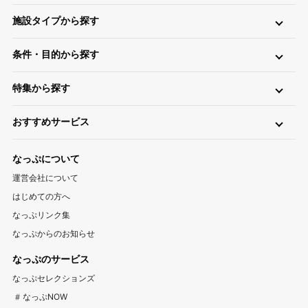
北海道・東北
施設タイプから探す
北海道キャンプ場
青森キャンプ場
岩手キャンプ場
ロッジ・ログハウス・コテージ
バンガロー
キャビン（ケビン）
宮城キャンプ場
秋田キャンプ場
山形キャンプ場
条件・目的から探す
区画サイト
フリーサイト
トレーラーハウス
ティピー
パオ
福島キャンプ場
日帰り・デイキャンプ
川（川遊び）
海（海水浴）
湖
高原
ツリーハウス・その他
グランピング
特集から探す
無料
手ぶら（レンタル）
釣り
バイク
キャンピングカー
関東
温泉・お風呂が楽しめるキャンプ場
お風呂（立ち寄り温泉）
星空（天体観測）
アスレチック
東京キャンプ場
神奈川キャンプ場
埼玉キャンプ場
おすすめサービス
ペットと一緒に遊べるキャンプ場特集
新着キャンプ場
自転車
直火
ペット
千葉キャンプ場
キャンプ情報サイト CAMP HACK
茨城キャンプ場
栃木キャンプ場
1区画100平米以上のキャンプ場特集
海が近いキャンプ場特集
なっぷについて
群馬キャンプ場
登山情報サイト YAMA HACK
釣り情報サイト TSURIHACK
スマートチェックインが利用できるキャンプ特集
運営会社について
自転車情報サイト CYCLEHACK
雨でも安心！キャンプ場特集
夏休みキャンプ場特集
北陸・甲信越
はじめての方へ
バーベキュー情報サイト BBQ HACK
標高が高いキャンプ場特集
川遊びが楽しめるキャンプ場特集
山梨キャンプ場
長野キャンプ場
新潟キャンプ場
なっぷリンク集
中古アウトドア用品販売サイト UZD
なっぷからのお知らせ
富山キャンプ場
石川キャンプ場
福井キャンプ場
アウトドア用品宅配買取サービス UZD
松島観光ナビ
なっぷのサービス
バーベキュー検索予約サイト Hero！
東海
なっぷセレクションズ
岐阜キャンプ場
静岡キャンプ場
愛知キャンプ場
#なっぷNOW