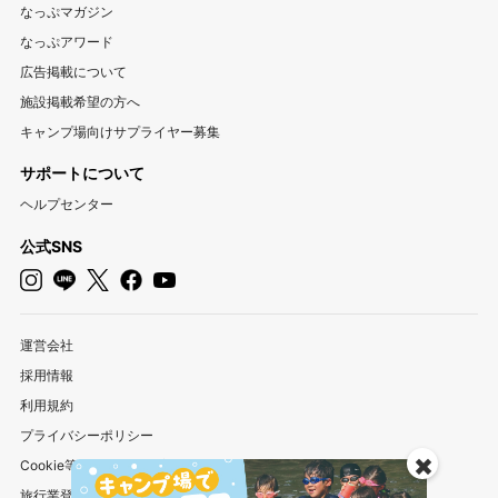
三重キャンプ場
なっぷマガジン
なっぷアワード
関西
広告掲載について
大阪キャンプ場
兵庫キャンプ場
京都キャンプ場
施設掲載希望の方へ
滋賀キャンプ場
奈良キャンプ場
和歌山キャンプ場
キャンプ場向けサプライヤー募集
サポートについて
中国・四国
ヘルプセンター
岡山キャンプ場
広島キャンプ場
鳥取キャンプ場
島根キャンプ場
山口キャンプ場
香川キャンプ場
公式SNS
徳島キャンプ場
愛媛キャンプ場
高知キャンプ場
九州・沖縄
運営会社
福岡キャンプ場
佐賀キャンプ場
長崎キャンプ場
採用情報
熊本キャンプ場
大分キャンプ場
宮崎キャンプ場
利用規約
鹿児島キャンプ場
沖縄キャンプ場
プライバシーポリシー
✖️
Cookie等を利用したお客様情報の外部送信について
旅行業登録情報