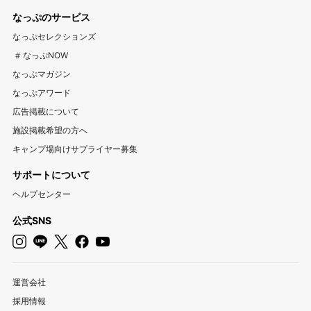
アウトドア用品宅配買取サービス UZD
松島観光ナビ
なっぷのサービス
バーベキュー検索予約サイト Hero！
東海
なっぷセレクションズ
岐阜キャンプ場
静岡キャンプ場
愛知キャンプ場
#なっぷNOW
三重キャンプ場
なっぷマガジン
なっぷアワード
関西
広告掲載について
大阪キャンプ場
兵庫キャンプ場
京都キャンプ場
施設掲載希望の方へ
滋賀キャンプ場
奈良キャンプ場
和歌山キャンプ場
キャンプ場向けサプライヤー募集
サポートについて
中国・四国
ヘルプセンター
岡山キャンプ場
広島キャンプ場
鳥取キャンプ場
島根キャンプ場
山口キャンプ場
香川キャンプ場
公式SNS
徳島キャンプ場
愛媛キャンプ場
高知キャンプ場
九州・沖縄
運営会社
福岡キャンプ場
佐賀キャンプ場
長崎キャンプ場
採用情報