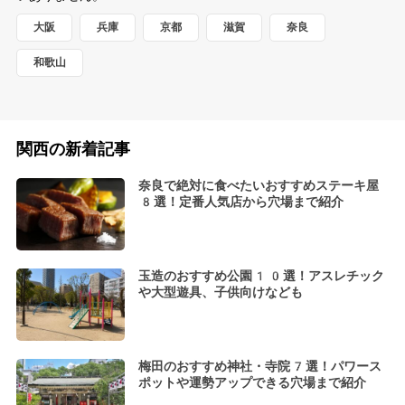
大阪
兵庫
京都
滋賀
奈良
和歌山
関西の新着記事
奈良で絶対に食べたいおすすめステーキ屋
8選！定番人気店から穴場まで紹介
玉造のおすすめ公園10選！アスレチック
や大型遊具、子供向けなども
梅田のおすすめ神社・寺院7選！パワース
ポットや運勢アップできる穴場まで紹介