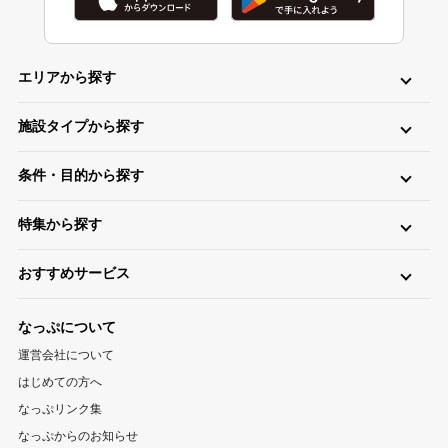
エリアから探す
北海道・東北
施設タイプから探す
北海道キャンプ場
青森キャンプ場
岩手キャンプ場
ロッジ・ログハウス・コテージ
バンガロー
キャビン（ケビン）
宮城キャンプ場
秋田キャンプ場
山形キャンプ場
条件・目的から探す
区画サイト
フリーサイト
トレーラーハウス
ティピー
パオ
福島キャンプ場
日帰り・デイキャンプ
川（川遊び）
海（海水浴）
湖
高原
ツリーハウス・その他
グランピング
特集から探す
無料
手ぶら（レンタル）
釣り
バイク
キャンピングカー
関東
温泉・お風呂が楽しめるキャンプ場
お風呂（立ち寄り温泉）
星空（天体観測）
アスレチック
東京キャンプ場
神奈川キャンプ場
埼玉キャンプ場
おすすめサービス
ペットと一緒に遊べるキャンプ場特集
新着キャンプ場
自転車
直火
ペット
千葉キャンプ場
キャンプ情報サイト CAMP HACK
茨城キャンプ場
栃木キャンプ場
1区画100平米以上のキャンプ場特集
海が近いキャンプ場特集
なっぷについて
群馬キャンプ場
登山情報サイト YAMA HACK
釣り情報サイト TSURIHACK
スマートチェックインが利用できるキャンプ特集
運営会社について
自転車情報サイト CYCLEHACK
雨でも安心！キャンプ場特集
夏休みキャンプ場特集
北陸・甲信越
はじめての方へ
バーベキュー情報サイト BBQ HACK
標高が高いキャンプ場特集
川遊びが楽しめるキャンプ場特集
山梨キャンプ場
長野キャンプ場
新潟キャンプ場
なっぷリンク集
中古アウトドア用品販売サイト UZD
なっぷからのお知らせ
富山キャンプ場
石川キャンプ場
福井キャンプ場