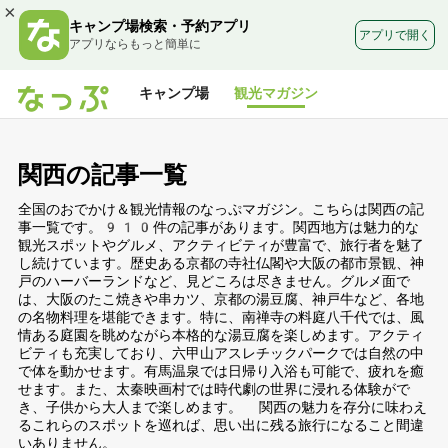
×
キャンプ場検索・予約アプリ
アプリで開く
アプリならもっと簡単に
キャンプ場
観光マガジン
関西の記事一覧
全国のおでかけ＆観光情報のなっぷマガジン。こちらは関西の記
事一覧です。910件の記事があります。関西地方は魅力的な
観光スポットやグルメ、アクティビティが豊富で、旅行者を魅了
し続けています。歴史ある京都の寺社仏閣や大阪の都市景観、神
戸のハーバーランドなど、見どころは尽きません。グルメ面で
は、大阪のたこ焼きや串カツ、京都の湯豆腐、神戸牛など、各地
の名物料理を堪能できます。特に、南禅寺の料庭八千代では、風
情ある庭園を眺めながら本格的な湯豆腐を楽しめます。アクティ
ビティも充実しており、六甲山アスレチックパークでは自然の中
で体を動かせます。有馬温泉では日帰り入浴も可能で、疲れを癒
せます。また、太秦映画村では時代劇の世界に浸れる体験がで
き、子供から大人まで楽しめます。 関西の魅力を存分に味わえ
るこれらのスポットを巡れば、思い出に残る旅行になること間違
いありません。